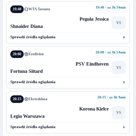
19:40 · za 3h 34min
19:40
WTA Toronto
Pegula Jessica
VS
Shnaider Diana
Sprawdź źródła oglądania
20:00 · za 3h 54min
20:00
Eredivisie
PSV Eindhoven
VS
Fortuna Sittard
Sprawdź źródła oglądania
20:15 · za 4h 9min
20:15
Ekstraklasa
Korona Kielce
VS
Legia Warszawa
Sprawdź źródła oglądania