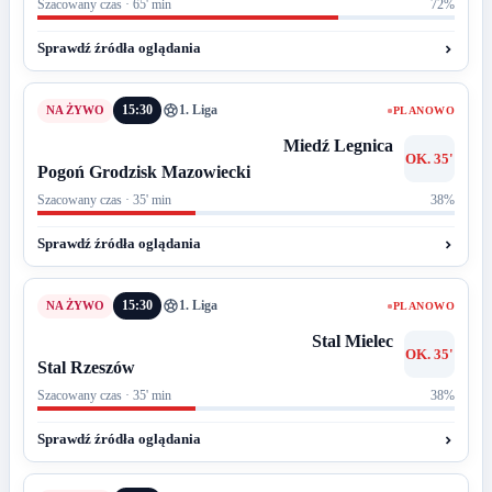
Szacowany czas · 65' min
72%
Sprawdź źródła oglądania
15:30
1. Liga
PLANOWO
Miedź Legnica
OK. 35'
Pogoń Grodzisk Mazowiecki
Szacowany czas · 35' min
38%
Sprawdź źródła oglądania
15:30
1. Liga
PLANOWO
Stal Mielec
OK. 35'
Stal Rzeszów
Szacowany czas · 35' min
38%
Sprawdź źródła oglądania