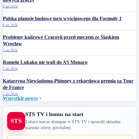
8 sie 2026
Polska planuje budowę toru wyścigowego dla Formuły 1
8 sie 2026
Problemy kadrowe Cracovii przed meczem ze Śląskiem
Wrocław
7 sie 2026
Romelu Lukaku nie trafi do AS Monaco
7 sie 2026
Katarzyna Niewiadoma-Phinney z rekordową premią za Tour
de France
7 sie 2026
Wszystkie newsy
STS TV i bonus na start
STS
Zobacz mecze dostępne w STS TV i sprawdź aktualne
warunki oferty powitalnej.