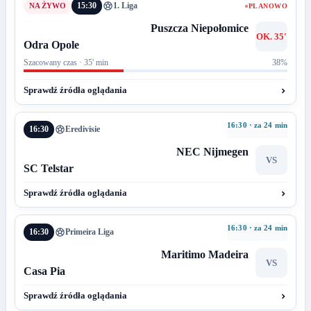
15:30
1. Liga
PLANOWO
Puszcza Niepołomice
OK. 35'
Odra Opole
Szacowany czas · 35' min
38%
Sprawdź źródła oglądania
16:30 · za 24 min
16:30
Eredivisie
NEC Nijmegen
VS
SC Telstar
Sprawdź źródła oglądania
16:30 · za 24 min
16:30
Primeira Liga
Maritimo Madeira
VS
Casa Pia
Sprawdź źródła oglądania