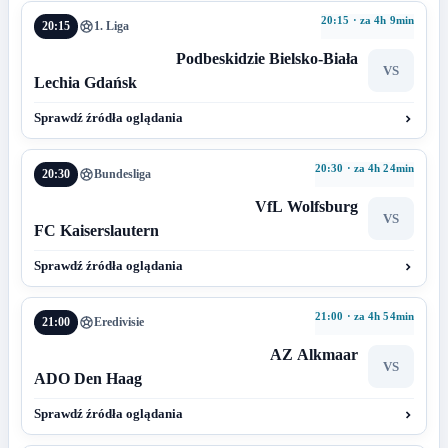
20:15 · za 4h 9min
20:15
1. Liga
Podbeskidzie Bielsko-Biała
VS
Lechia Gdańsk
Sprawdź źródła oglądania
20:30 · za 4h 24min
20:30
Bundesliga
VfL Wolfsburg
VS
FC Kaiserslautern
Sprawdź źródła oglądania
21:00 · za 4h 54min
21:00
Eredivisie
AZ Alkmaar
VS
ADO Den Haag
Sprawdź źródła oglądania