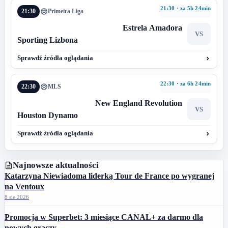
21:30 · za 5h 24min
21:30
Primeira Liga
Estrela Amadora
VS
Sporting Lizbona
Sprawdź źródła oglądania
22:30 · za 6h 24min
22:30
MLS
New England Revolution
VS
Houston Dynamo
Sprawdź źródła oglądania
Najnowsze aktualności
Katarzyna Niewiadoma liderką Tour de France po wygranej
na Ventoux
8 sie 2026
Promocja w Superbet: 3 miesiące CANAL+ za darmo dla
nowych graczy