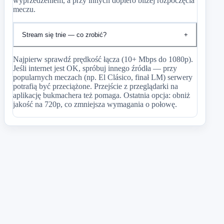
wyprzedzeniem, a przy innych dopiero bliżej rozpoczęcia
meczu.
Stream się tnie — co zrobić?
+
Najpierw sprawdź prędkość łącza (10+ Mbps do 1080p).
Jeśli internet jest OK, spróbuj innego źródła — przy
popularnych meczach (np. El Clásico, finał LM) serwery
potrafią być przeciążone. Przejście z przeglądarki na
aplikację bukmachera też pomaga. Ostatnia opcja: obniż
jakość na 720p, co zmniejsza wymagania o połowę.