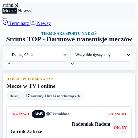
stri
mi
.pl
Mecze
Newsy
Terminarz
Newsy
TERMINARZ SPORTU NA DZIŚ
Strims TOP - Darmowe transmisje meczów
DZISIAJ W TERMINARZU
Mecze w TV i online
17
Dzisiaj
transmisji
4 live
13 nadchodzących
14:45
Ekstraklasa
PLANOWO
Radomiak Radom
OK. 65'
Górnik Zabrze