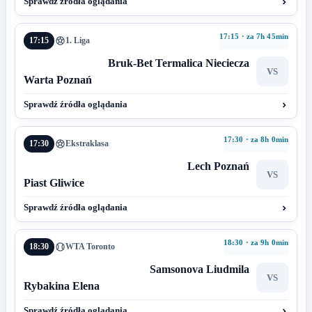
Sprawdź źródła oglądania
17:15 · za 7h 45min
17:15
1. Liga
Bruk-Bet Termalica Nieciecza
VS
Warta Poznań
Sprawdź źródła oglądania
17:30 · za 8h 0min
17:30
Ekstraklasa
Lech Poznań
VS
Piast Gliwice
Sprawdź źródła oglądania
18:30 · za 9h 0min
18:30
WTA Toronto
Samsonova Liudmila
VS
Rybakina Elena
Sprawdź źródła oglądania