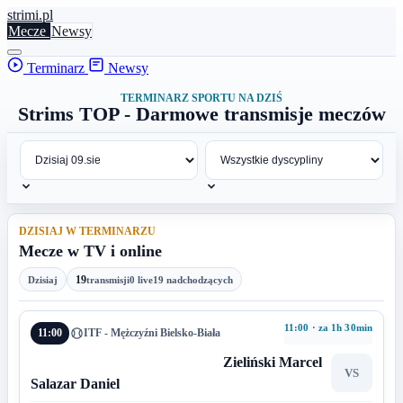
stri
mi
.pl
Mecze
Newsy
Terminarz
Newsy
TERMINARZ SPORTU NA DZIŚ
Strims TOP - Darmowe transmisje meczów
DZISIAJ W TERMINARZU
Mecze w TV i online
19
Dzisiaj
transmisji
0 live
19 nadchodzących
11:00 · za 1h 30min
11:00
ITF - Mężczyźni Bielsko-Biała
Zieliński Marcel
VS
Salazar Daniel