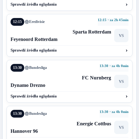
Sprawdź źródła oglądania
12:15 · za 2h 45min
12:15
Eredivisie
Sparta Rotterdam
VS
Feyenoord Rotterdam
Sprawdź źródła oglądania
13:30 · za 4h 0min
13:30
Bundesliga
FC Nurnberg
VS
Dynamo Drezno
Sprawdź źródła oglądania
13:30 · za 4h 0min
13:30
Bundesliga
Energie Cottbus
VS
Hannover 96