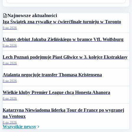
Najnowsze aktualności
Iga Świątek zna rywalkę w ćwierćfinale turnieju w Toronto
9 sie 2026
Udany debiut Jakuba Zielińskiego w bramce VfL Wolfsburg
9 sie 2026
Lech Poznań podejmuje Piast Gliwice w 3. kolejce Ekstraklasy
8 sie 2026
Atalanta negocjuje transfer Thomasa Kristensena
8 sie 2026
Wielkie kluby Premier League chcą Honesta Ahanora
8 sie 2026
Katarzyna Niewiadoma liderką Tour de France po wygranej
na Ventoux
8 sie 2026
Wszystkie newsy