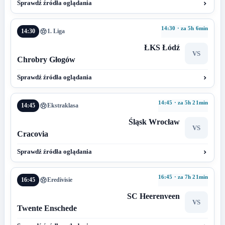
Sprawdź źródła oglądania
14:30 · za 5h 6min
14:30
1. Liga
ŁKS Łódź
VS
Chrobry Głogów
Sprawdź źródła oglądania
14:45 · za 5h 21min
14:45
Ekstraklasa
Śląsk Wrocław
VS
Cracovia
Sprawdź źródła oglądania
16:45 · za 7h 21min
16:45
Eredivisie
SC Heerenveen
VS
Twente Enschede