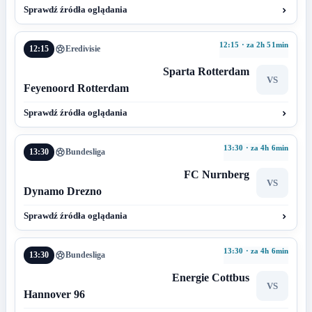
Sprawdź źródła oglądania
12:15 · za 2h 51min
12:15
Eredivisie
Sparta Rotterdam
VS
Feyenoord Rotterdam
Sprawdź źródła oglądania
13:30 · za 4h 6min
13:30
Bundesliga
FC Nurnberg
VS
Dynamo Drezno
Sprawdź źródła oglądania
13:30 · za 4h 6min
13:30
Bundesliga
Energie Cottbus
VS
Hannover 96