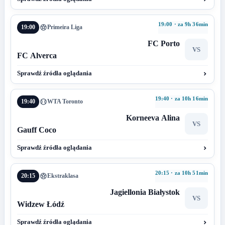
19:00 · za 9h 36min
19:00
Primeira Liga
FC Porto
VS
FC Alverca
Sprawdź źródła oglądania
19:40 · za 10h 16min
19:40
WTA Toronto
Korneeva Alina
VS
Gauff Coco
Sprawdź źródła oglądania
20:15 · za 10h 51min
20:15
Ekstraklasa
Jagiellonia Białystok
VS
Widzew Łódź
Sprawdź źródła oglądania