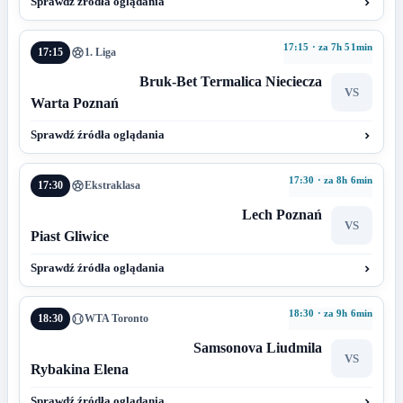
Sprawdź źródła oglądania
17:15 · za 7h 51min
17:15
1. Liga
Bruk-Bet Termalica Nieciecza
VS
Warta Poznań
Sprawdź źródła oglądania
17:30 · za 8h 6min
17:30
Ekstraklasa
Lech Poznań
VS
Piast Gliwice
Sprawdź źródła oglądania
18:30 · za 9h 6min
18:30
WTA Toronto
Samsonova Liudmila
VS
Rybakina Elena
Sprawdź źródła oglądania