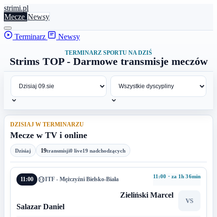
stri
mi
.pl
Mecze
Newsy
Terminarz
Newsy
TERMINARZ SPORTU NA DZIŚ
Strims TOP - Darmowe transmisje meczów
DZISIAJ W TERMINARZU
Mecze w TV i online
19
Dzisiaj
transmisji
0 live
19 nadchodzących
11:00 · za 1h 36min
11:00
ITF - Mężczyźni Bielsko-Biała
Zieliński Marcel
VS
Salazar Daniel