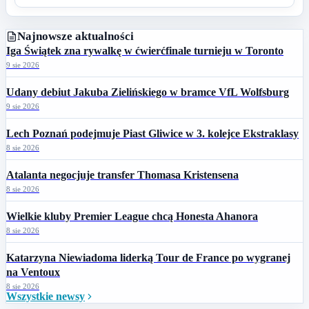
Najnowsze aktualności
Iga Świątek zna rywalkę w ćwierćfinale turnieju w Toronto
9 sie 2026
Udany debiut Jakuba Zielińskiego w bramce VfL Wolfsburg
9 sie 2026
Lech Poznań podejmuje Piast Gliwice w 3. kolejce Ekstraklasy
8 sie 2026
Atalanta negocjuje transfer Thomasa Kristensena
8 sie 2026
Wielkie kluby Premier League chcą Honesta Ahanora
8 sie 2026
Katarzyna Niewiadoma liderką Tour de France po wygranej
na Ventoux
8 sie 2026
Wszystkie newsy