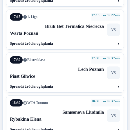
Sprawdź źródła oglądania
17:15 · za 5h 22min
17:15
1. Liga
Bruk-Bet Termalica Nieciecza
VS
Warta Poznań
Sprawdź źródła oglądania
17:30 · za 5h 37min
17:30
Ekstraklasa
Lech Poznań
VS
Piast Gliwice
Sprawdź źródła oglądania
18:30 · za 6h 37min
18:30
WTA Toronto
Samsonova Liudmila
VS
Rybakina Elena
Sprawdź źródła oglądania