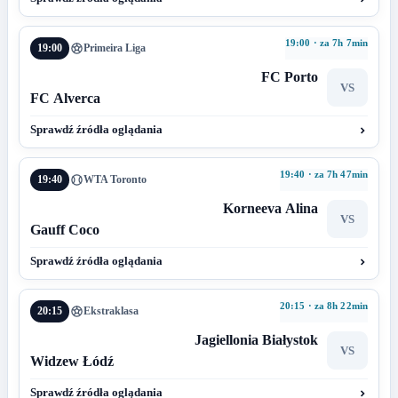
19:00 · za 7h 7min
19:00
Primeira Liga
FC Porto
VS
FC Alverca
Sprawdź źródła oglądania
19:40 · za 7h 47min
19:40
WTA Toronto
Korneeva Alina
VS
Gauff Coco
Sprawdź źródła oglądania
20:15 · za 8h 22min
20:15
Ekstraklasa
Jagiellonia Białystok
VS
Widzew Łódź
Sprawdź źródła oglądania