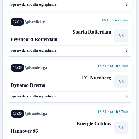
Sprawdź źródła oglądania
12:15 · za 22 min
12:15
Eredivisie
Sparta Rotterdam
VS
Feyenoord Rotterdam
Sprawdź źródła oglądania
13:30 · za 1h 37min
13:30
Bundesliga
FC Nurnberg
VS
Dynamo Drezno
Sprawdź źródła oglądania
13:30 · za 1h 37min
13:30
Bundesliga
Energie Cottbus
VS
Hannover 96