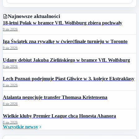
Najnowsze aktualności
18-letni Polak w bramce VfL Wolfsburg zbiera pochwały
9 sie 2026
Iga Świątek zna rywalkę w ćwierćfinale turnieju w Toronto
9 sie 2026
Udany debiut Jakuba Zielińskiego w bramce VfL Wolfsburg
9 sie 2026
Lech Poznań podejmuje Piast Gliwice w 3. kolejce Ekstraklasy
8 sie 2026
Atalanta negocjuje transfer Thomasa Kristensena
8 sie 2026
Wielkie kluby Premier League chcą Honesta Ahanora
8 sie 2026
Wszystkie newsy