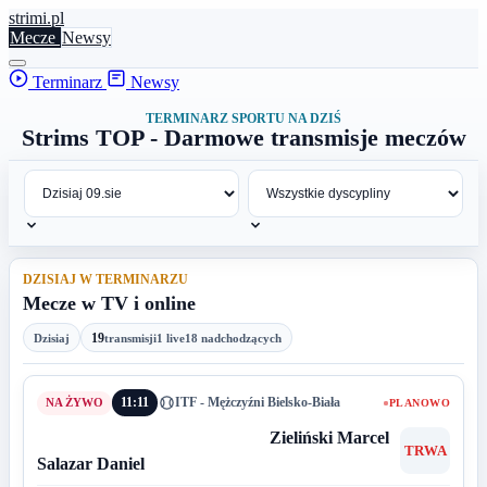
stri
mi
.pl
Mecze
Newsy
Terminarz
Newsy
TERMINARZ SPORTU NA DZIŚ
Strims TOP - Darmowe transmisje meczów
DZISIAJ W TERMINARZU
Mecze w TV i online
19
Dzisiaj
transmisji
1 live
18 nadchodzących
11:11
ITF - Mężczyźni Bielsko-Biała
PLANOWO
Zieliński Marcel
TRWA
Salazar Daniel