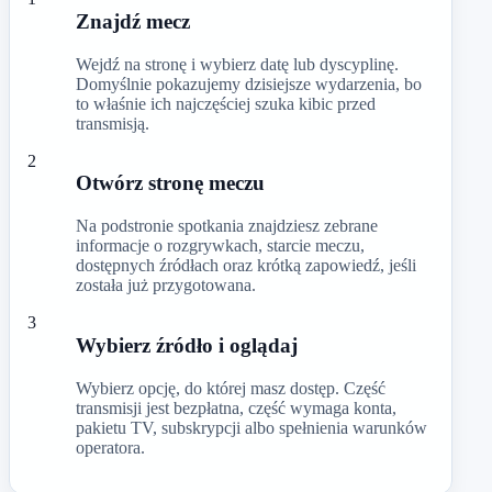
Znajdź mecz
Wejdź na stronę i wybierz datę lub dyscyplinę.
Domyślnie pokazujemy dzisiejsze wydarzenia, bo
to właśnie ich najczęściej szuka kibic przed
transmisją.
2
Otwórz stronę meczu
Na podstronie spotkania znajdziesz zebrane
informacje o rozgrywkach, starcie meczu,
dostępnych źródłach oraz krótką zapowiedź, jeśli
została już przygotowana.
3
Wybierz źródło i oglądaj
Wybierz opcję, do której masz dostęp. Część
transmisji jest bezpłatna, część wymaga konta,
pakietu TV, subskrypcji albo spełnienia warunków
operatora.