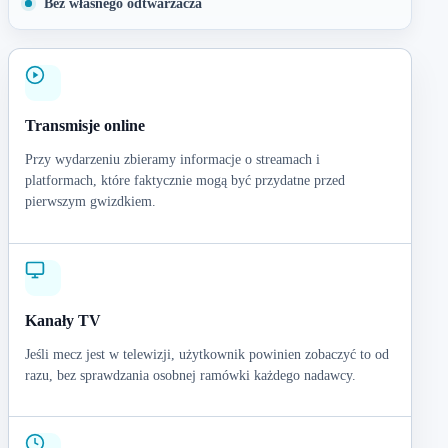
Bez własnego odtwarzacza
Transmisje online
Przy wydarzeniu zbieramy informacje o streamach i
platformach, które faktycznie mogą być przydatne przed
pierwszym gwizdkiem.
Kanały TV
Jeśli mecz jest w telewizji, użytkownik powinien zobaczyć to od
razu, bez sprawdzania osobnej ramówki każdego nadawcy.