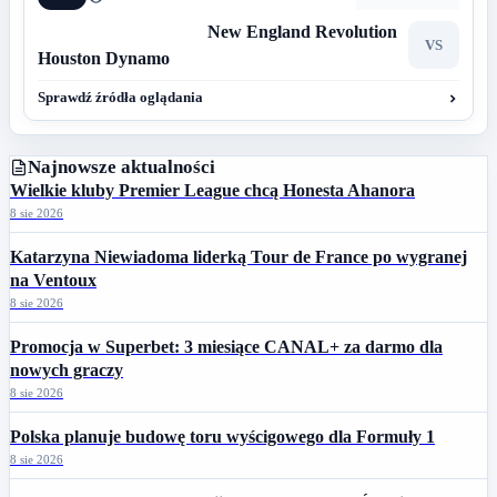
New England Revolution
VS
Houston Dynamo
Sprawdź źródła oglądania
Najnowsze aktualności
Wielkie kluby Premier League chcą Honesta Ahanora
8 sie 2026
Katarzyna Niewiadoma liderką Tour de France po wygranej
na Ventoux
8 sie 2026
Promocja w Superbet: 3 miesiące CANAL+ za darmo dla
nowych graczy
8 sie 2026
Polska planuje budowę toru wyścigowego dla Formuły 1
8 sie 2026