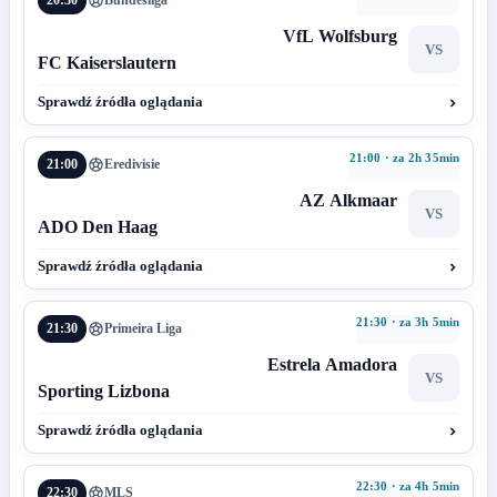
20:30
Bundesliga
VfL Wolfsburg
VS
FC Kaiserslautern
Sprawdź źródła oglądania
21:00 · za 2h 35min
21:00
Eredivisie
AZ Alkmaar
VS
ADO Den Haag
Sprawdź źródła oglądania
21:30 · za 3h 5min
21:30
Primeira Liga
Estrela Amadora
VS
Sporting Lizbona
Sprawdź źródła oglądania
22:30 · za 4h 5min
22:30
MLS