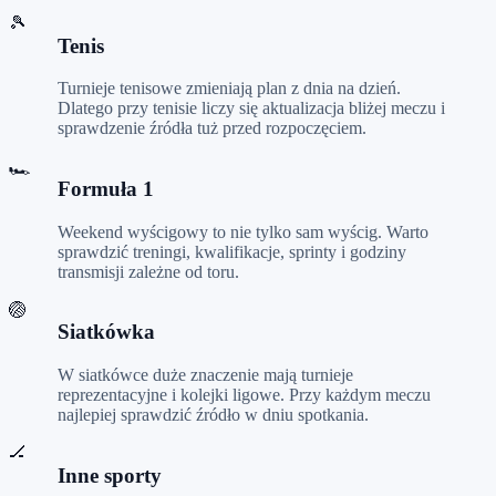
🎾
Tenis
Turnieje tenisowe zmieniają plan z dnia na dzień.
Dlatego przy tenisie liczy się aktualizacja bliżej meczu i
sprawdzenie źródła tuż przed rozpoczęciem.
🏎️
Formuła 1
Weekend wyścigowy to nie tylko sam wyścig. Warto
sprawdzić treningi, kwalifikacje, sprinty i godziny
transmisji zależne od toru.
🏐
Siatkówka
W siatkówce duże znaczenie mają turnieje
reprezentacyjne i kolejki ligowe. Przy każdym meczu
najlepiej sprawdzić źródło w dniu spotkania.
🏒
Inne sporty