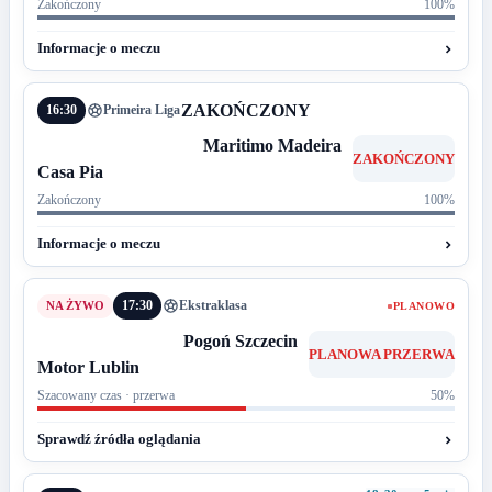
Zakończony
100%
Informacje o meczu
ZAKOŃCZONY
16:30
Primeira Liga
Maritimo Madeira
ZAKOŃCZONY
Casa Pia
Zakończony
100%
Informacje o meczu
17:30
Ekstraklasa
PLANOWO
Pogoń Szczecin
PLANOWA PRZERWA
Motor Lublin
Szacowany czas · przerwa
50%
Sprawdź źródła oglądania