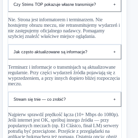
Czy Strims TOP pokazuje własne transmisje?
+
Nie. Strona jest informatorem i terminarzem. Nie
hostujemy obrazu meczu, nie retransmitujemy wydarzeń i
nie zastępujemy oficjalnego nadawcy. Pomagamy
szybciej znaleźć właściwe miejsce oglądania.
Jak często aktualizowane są informacje?
+
Terminarz i informacje o transmisjach są aktualizowane
regularnie. Przy części wydarzeń źródła pojawiają się z
wyprzedzeniem, a przy innych dopiero bliżej rozpoczęcia
meczu.
Stream się tnie — co zrobić?
+
Najpierw sprawdź prędkość łącza (10+ Mbps do 1080p).
Jeśli internet jest OK, spróbuj innego źródła — przy
popularnych meczach (np. El Clásico, finał LM) serwery
potrafią być przeciążone. Przejście z przeglądarki na
aplikację bukmachera też pomaga. Ostatnia opcja: obniż