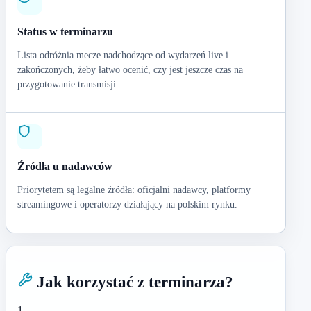
Status w terminarzu
Lista odróżnia mecze nadchodzące od wydarzeń live i
zakończonych, żeby łatwo ocenić, czy jest jeszcze czas na
przygotowanie transmisji.
Źródła u nadawców
Priorytetem są legalne źródła: oficjalni nadawcy, platformy
streamingowe i operatorzy działający na polskim rynku.
Jak korzystać z terminarza?
1