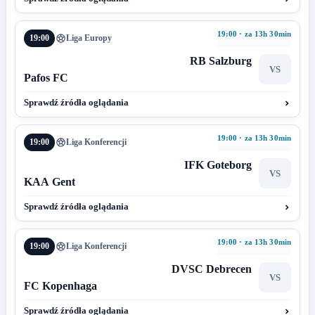
19:00 · za 13h 30min
19:00
Liga Europy
RB Salzburg
VS
Pafos FC
Sprawdź źródła oglądania
19:00 · za 13h 30min
19:00
Liga Konferencji
IFK Goteborg
VS
KAA Gent
Sprawdź źródła oglądania
19:00 · za 13h 30min
19:00
Liga Konferencji
DVSC Debrecen
VS
FC Kopenhaga
Sprawdź źródła oglądania