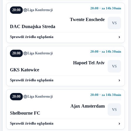
20:00 · za 14h 30min
20:00
Liga Konferencji
Twente Enschede
VS
DAC Dunajska Streda
Sprawdź źródła oglądania
20:00 · za 14h 30min
20:00
Liga Konferencji
Hapoel Tel Aviv
VS
GKS Katowice
Sprawdź źródła oglądania
20:00 · za 14h 30min
20:00
Liga Konferencji
Ajax Amsterdam
VS
Shelbourne FC
Sprawdź źródła oglądania