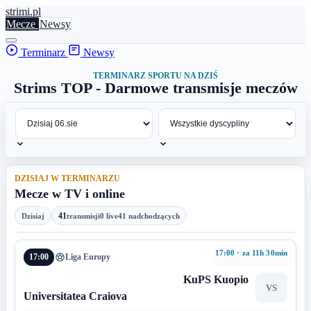
stri
mi
.pl
Mecze
Newsy
Terminarz
Newsy
TERMINARZ SPORTU NA DZIŚ
Strims TOP - Darmowe transmisje meczów
DZISIAJ W TERMINARZU
Mecze w TV i online
41
Dzisiaj
transmisji
0 live
41 nadchodzących
17:00 · za 11h 30min
17:00
Liga Europy
KuPS Kuopio
VS
Universitatea Craiova