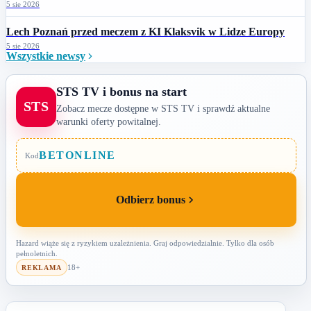
5 sie 2026
Lech Poznań przed meczem z KI Klaksvik w Lidze Europy
5 sie 2026
Wszystkie newsy
STS TV i bonus na start
STS
Zobacz mecze dostępne w STS TV i sprawdź aktualne
warunki oferty powitalnej.
BETONLINE
Kod
Odbierz bonus
Hazard wiąże się z ryzykiem uzależnienia. Graj odpowiedzialnie. Tylko dla osób
pełnoletnich.
18+
REKLAMA