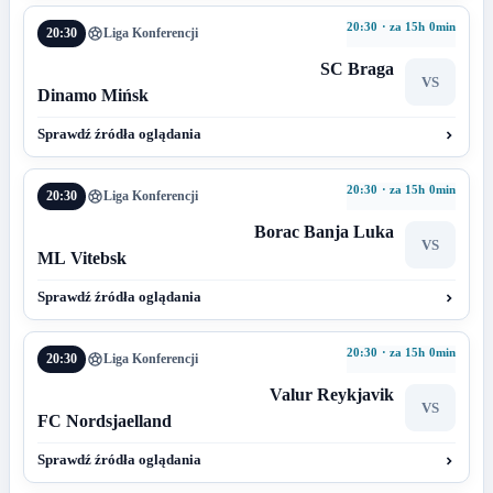
20:30 · za 15h 0min
20:30
Liga Konferencji
SC Braga
VS
Dinamo Mińsk
Sprawdź źródła oglądania
20:30 · za 15h 0min
20:30
Liga Konferencji
Borac Banja Luka
VS
ML Vitebsk
Sprawdź źródła oglądania
20:30 · za 15h 0min
20:30
Liga Konferencji
Valur Reykjavik
VS
FC Nordsjaelland
Sprawdź źródła oglądania