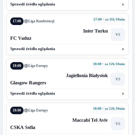
Sprawdź źródła oglądania
17:00 · za 11h 30min
17:00
Liga Konferencji
Inter Turku
VS
FC Vaduz
Sprawdź źródła oglądania
18:00 · za 12h 30min
18:00
Liga Europy
Jagiellonia Białystok
VS
Glasgow Rangers
Sprawdź źródła oglądania
18:00 · za 12h 30min
18:00
Liga Europy
Maccabi Tel Aviv
VS
CSKA Sofia