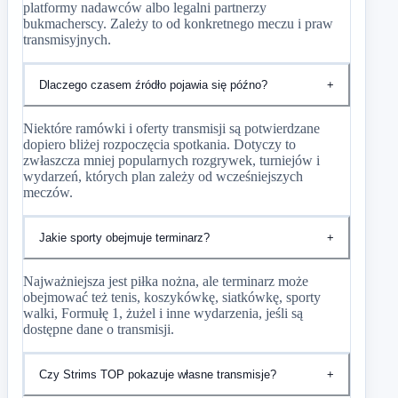
platformy nadawców albo legalni partnerzy
bukmacherscy. Zależy to od konkretnego meczu i praw
transmisyjnych.
Dlaczego czasem źródło pojawia się późno?
+
Niektóre ramówki i oferty transmisji są potwierdzane
dopiero bliżej rozpoczęcia spotkania. Dotyczy to
zwłaszcza mniej popularnych rozgrywek, turniejów i
wydarzeń, których plan zależy od wcześniejszych
meczów.
Jakie sporty obejmuje terminarz?
+
Najważniejsza jest piłka nożna, ale terminarz może
obejmować też tenis, koszykówkę, siatkówkę, sporty
walki, Formułę 1, żużel i inne wydarzenia, jeśli są
dostępne dane o transmisji.
Czy Strims TOP pokazuje własne transmisje?
+