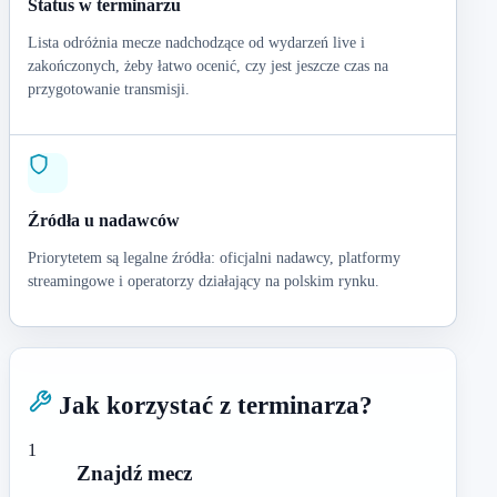
Status w terminarzu
Lista odróżnia mecze nadchodzące od wydarzeń live i
zakończonych, żeby łatwo ocenić, czy jest jeszcze czas na
przygotowanie transmisji.
Źródła u nadawców
Priorytetem są legalne źródła: oficjalni nadawcy, platformy
streamingowe i operatorzy działający na polskim rynku.
Jak korzystać z terminarza?
1
Znajdź mecz