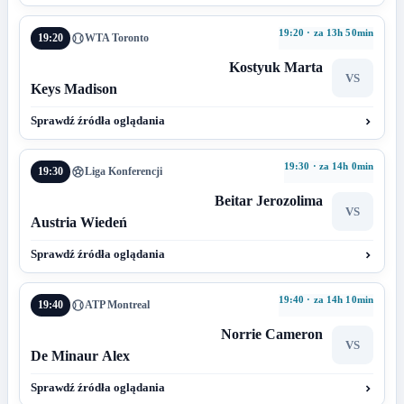
19:20 · za 13h 50min
19:20
WTA Toronto
Kostyuk Marta
VS
Keys Madison
Sprawdź źródła oglądania
19:30 · za 14h 0min
19:30
Liga Konferencji
Beitar Jerozolima
VS
Austria Wiedeń
Sprawdź źródła oglądania
19:40 · za 14h 10min
19:40
ATP Montreal
Norrie Cameron
VS
De Minaur Alex
Sprawdź źródła oglądania