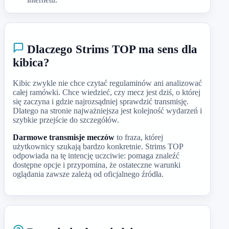
Dlaczego Strims TOP ma sens dla
kibica?
Kibic zwykle nie chce czytać regulaminów ani analizować
całej ramówki. Chce wiedzieć, czy mecz jest dziś, o której
się zaczyna i gdzie najrozsądniej sprawdzić transmisję.
Dlatego na stronie najważniejsza jest kolejność wydarzeń i
szybkie przejście do szczegółów.
Darmowe transmisje meczów
to fraza, której
użytkownicy szukają bardzo konkretnie. Strims TOP
odpowiada na tę intencję uczciwie: pomaga znaleźć
dostępne opcje i przypomina, że ostateczne warunki
oglądania zawsze zależą od oficjalnego źródła.