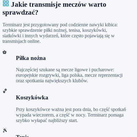
Jakie transmisje meczów warto
sprawdzać?
Terminarz jest przygotowany pod codzienne nawyki kibica:
szybkie sprawdzenie piłki nożnej, tenisa, koszykówki,
siatkówki i innych wydarzeń, które często pojawiają się w
transmisjach online.
⚽
Piłka nożna
Najczęściej szukane są mecze ligowe i pucharowe:
europejskie rozgrywki, liga polska, mecze reprezentacji
oraz spotkania największych klubów.
🏀
Koszykówka
Przy koszykówce ważna jest pora dnia, bo część spotkań
wypada wieczorem, a część w nocy. Terminarz pomaga
szybko wyłapać najbliższy start.
🎾