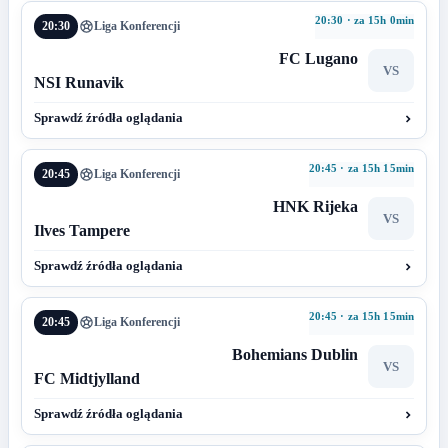
20:30 · za 15h 0min
20:30
Liga Konferencji
FC Lugano
VS
NSI Runavik
Sprawdź źródła oglądania
20:45 · za 15h 15min
20:45
Liga Konferencji
HNK Rijeka
VS
Ilves Tampere
Sprawdź źródła oglądania
20:45 · za 15h 15min
20:45
Liga Konferencji
Bohemians Dublin
VS
FC Midtjylland
Sprawdź źródła oglądania