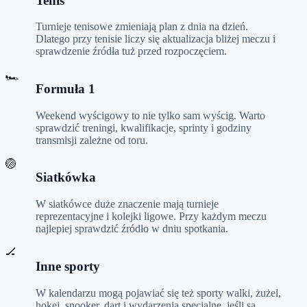
Tenis
Turnieje tenisowe zmieniają plan z dnia na dzień.
Dlatego przy tenisie liczy się aktualizacja bliżej meczu i
sprawdzenie źródła tuż przed rozpoczęciem.
🏎️
Formuła 1
Weekend wyścigowy to nie tylko sam wyścig. Warto
sprawdzić treningi, kwalifikacje, sprinty i godziny
transmisji zależne od toru.
🏐
Siatkówka
W siatkówce duże znaczenie mają turnieje
reprezentacyjne i kolejki ligowe. Przy każdym meczu
najlepiej sprawdzić źródło w dniu spotkania.
🏒
Inne sporty
W kalendarzu mogą pojawiać się też sporty walki, żużel,
hokej, snooker, dart i wydarzenia specjalne, jeśli są