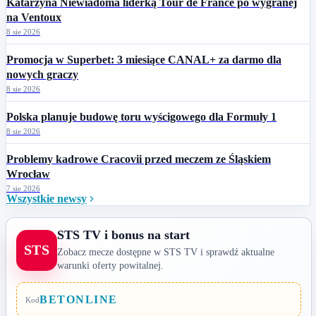
Katarzyna Niewiadoma liderką Tour de France po wygranej
na Ventoux
8 sie 2026
Promocja w Superbet: 3 miesiące CANAL+ za darmo dla
nowych graczy
8 sie 2026
Polska planuje budowę toru wyścigowego dla Formuły 1
8 sie 2026
Problemy kadrowe Cracovii przed meczem ze Śląskiem
Wrocław
7 sie 2026
Wszystkie newsy
STS TV i bonus na start
STS
Zobacz mecze dostępne w STS TV i sprawdź aktualne
warunki oferty powitalnej.
BETONLINE
Kod