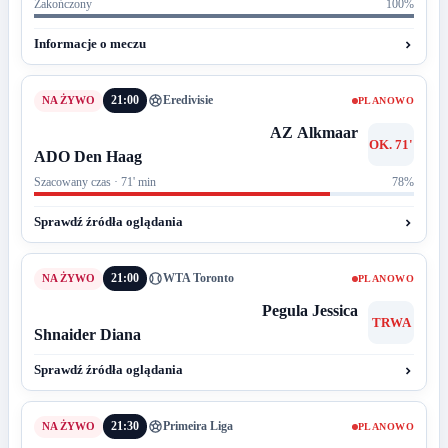
Zakończony
100%
Informacje o meczu
21:00
Eredivisie
PLANOWO
AZ Alkmaar
OK. 71'
ADO Den Haag
Szacowany czas · 71' min
78%
Sprawdź źródła oglądania
21:00
WTA Toronto
PLANOWO
Pegula Jessica
TRWA
Shnaider Diana
Sprawdź źródła oglądania
21:30
Primeira Liga
PLANOWO