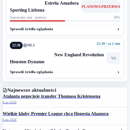
Estrela Amadora
PLANOWA PRZERWA
Sporting Lizbona
Szacowany czas · przerwa
50%
Sprawdź źródła oglądania
22:30 · za 2 min
22:30
MLS
New England Revolution
VS
Houston Dynamo
Sprawdź źródła oglądania
Najnowsze aktualności
Atalanta negocjuje transfer Thomasa Kristensena
8 sie 2026
Wielkie kluby Premier League chcą Honesta Ahanora
8 sie 2026