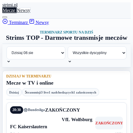
stri
mi
.pl
Mecze
Newsy
Terminarz
Newsy
TERMINARZ SPORTU NA DZIŚ
Strims TOP - Darmowe transmisje meczów
DZISIAJ W TERMINARZU
Mecze w TV i online
5
Dzisiaj
transmisji
3 live
1 nadchodzących
1 zakończonych
ZAKOŃCZONY
20:30
Bundesliga
VfL Wolfsburg
ZAKOŃCZONY
FC Kaiserslautern