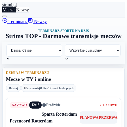
stri
mi
.pl
Mecze
Newsy
Terminarz
Newsy
TERMINARZ SPORTU NA DZIŚ
Strims TOP - Darmowe transmisje meczów
DZISIAJ W TERMINARZU
Mecze w TV i online
18
Dzisiaj
transmisji
1 live
17 nadchodzących
12:15
Eredivisie
PLANOWO
Sparta Rotterdam
PLANOWA PRZERWA
Feyenoord Rotterdam