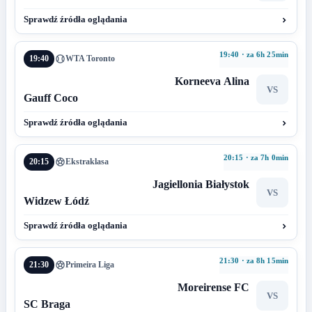
Sprawdź źródła oglądania
19:40 · za 6h 25min
19:40
WTA Toronto
Korneeva Alina
VS
Gauff Coco
Sprawdź źródła oglądania
20:15 · za 7h 0min
20:15
Ekstraklasa
Jagiellonia Białystok
VS
Widzew Łódź
Sprawdź źródła oglądania
21:30 · za 8h 15min
21:30
Primeira Liga
Moreirense FC
VS
SC Braga