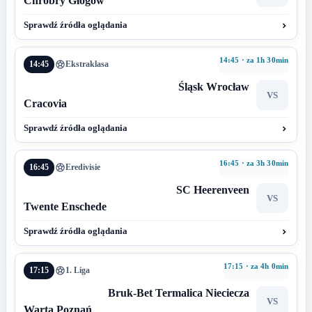
Chrobry Głogów
Sprawdź źródła oglądania
14:45 · za 1h 30min
14:45
Ekstraklasa
Śląsk Wrocław
VS
Cracovia
Sprawdź źródła oglądania
16:45 · za 3h 30min
16:45
Eredivisie
SC Heerenveen
VS
Twente Enschede
Sprawdź źródła oglądania
17:15 · za 4h 0min
17:15
1. Liga
Bruk-Bet Termalica Nieciecza
VS
Warta Poznań