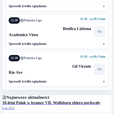
Sprawdź źródła oglądania
21:30 · za 8h 15min
21:30
Primeira Liga
Benfica Lizbona
VS
Academico Viseu
Sprawdź źródła oglądania
21:30 · za 8h 15min
21:30
Primeira Liga
Gil Vicente
VS
Rio Ave
Sprawdź źródła oglądania
Najnowsze aktualności
18-letni Polak w bramce VfL Wolfsburg zbiera pochwały
9 sie 2026