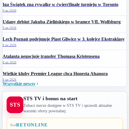
Iga Świątek zna rywalkę w ćwierćfinale turnieju w Toronto
9 sie 2026
Udany debiut Jakuba Zielińskiego w bramce VfL Wolfsburg
9 sie 2026
Lech Poznań podejmuje Piast Gliwice w 3. kolejce Ekstraklasy
8 sie 2026
Atalanta negocjuje transfer Thomasa Kristensena
8 sie 2026
Wielkie kluby Premier League chcą Honesta Ahanora
8 sie 2026
Wszystkie newsy
STS TV i bonus na start
STS
Zobacz mecze dostępne w STS TV i sprawdź aktualne
warunki oferty powitalnej.
BETONLINE
Kod