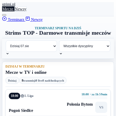
stri
mi
.pl
Mecze
Newsy
Terminarz
Newsy
TERMINARZ SPORTU NA DZIŚ
Strims TOP - Darmowe transmisje meczów
DZISIAJ W TERMINARZU
Mecze w TV i online
8
Dzisiaj
transmisji
0 live
8 nadchodzących
18:00 · za 1h 59min
18:00
1. Liga
Polonia Bytom
VS
Pogoń Siedlce