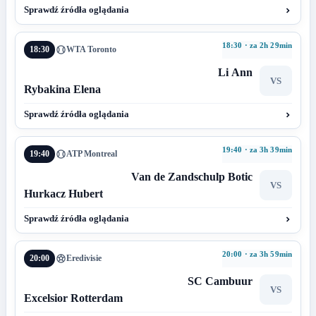
Sprawdź źródła oglądania
18:30 · za 2h 29min
18:30
WTA Toronto
Li Ann
VS
Rybakina Elena
Sprawdź źródła oglądania
19:40 · za 3h 39min
19:40
ATP Montreal
Van de Zandschulp Botic
VS
Hurkacz Hubert
Sprawdź źródła oglądania
20:00 · za 3h 59min
20:00
Eredivisie
SC Cambuur
VS
Excelsior Rotterdam