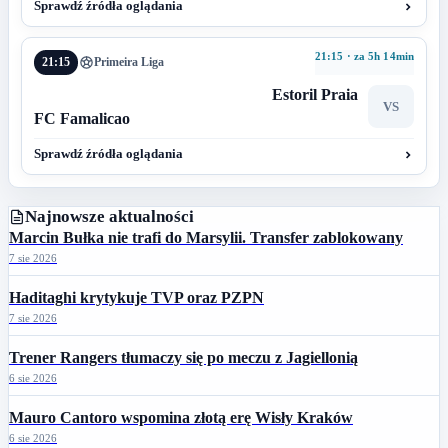
Sprawdź źródła oglądania
21:15 · za 5h 14min
21:15
Primeira Liga
Estoril Praia
VS
FC Famalicao
Sprawdź źródła oglądania
Najnowsze aktualności
Marcin Bułka nie trafi do Marsylii. Transfer zablokowany
7 sie 2026
Haditaghi krytykuje TVP oraz PZPN
7 sie 2026
Trener Rangers tłumaczy się po meczu z Jagiellonią
6 sie 2026
Mauro Cantoro wspomina złotą erę Wisły Kraków
6 sie 2026