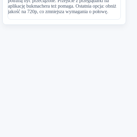
potrafią być przeciążone. Przejście z przeglądarki na
aplikację bukmachera też pomaga. Ostatnia opcja: obniż
jakość na 720p, co zmniejsza wymagania o połowę.