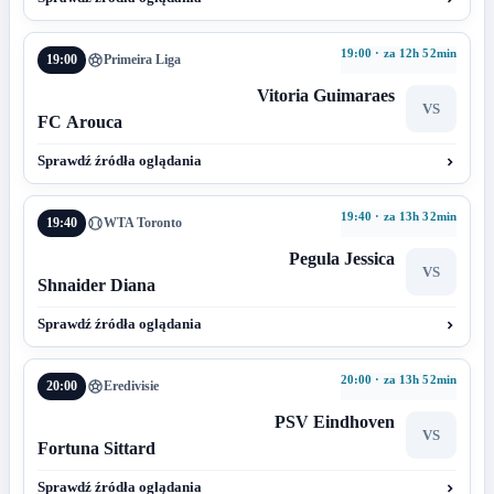
19:00 · za 12h 52min
19:00
Primeira Liga
Vitoria Guimaraes
VS
FC Arouca
Sprawdź źródła oglądania
19:40 · za 13h 32min
19:40
WTA Toronto
Pegula Jessica
VS
Shnaider Diana
Sprawdź źródła oglądania
20:00 · za 13h 52min
20:00
Eredivisie
PSV Eindhoven
VS
Fortuna Sittard
Sprawdź źródła oglądania