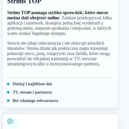
Strims TOP
Strims TOP pomaga szybko sprawdzić, które mecze
można dziś obejrzeć online
. Zamiast przekopywać kilka
aplikacji i ramówek, dostajesz jedną listę wydarzeń z
godziną startu, statusem spotkania i miejscami, w których
warto szukać legalnego dostępu.
Serwis nie udaje odtwarzacza i nie obiecuje pirackich
streamów. Strona działa jak praktyczna mapa transmisji:
pokazuje mecz, porę, rozgrywki oraz źródła, które mogą
prowadzić do oficjalnej transmisji w TV, serwisie
streamingowym albo u licencjonowanego partnera.
Dzisiaj i najbliższe dni
TV, stream i partnerzy
Bez własnego odtwarzacza