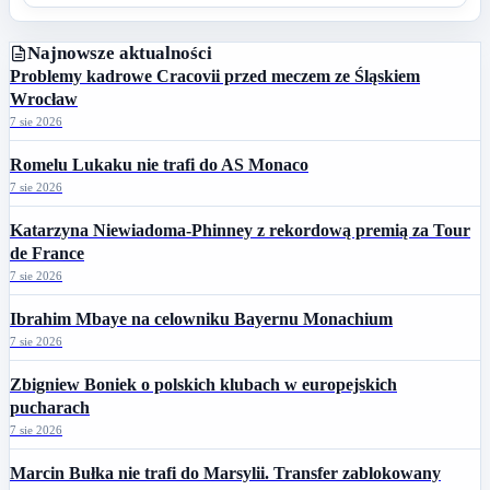
Najnowsze aktualności
Problemy kadrowe Cracovii przed meczem ze Śląskiem
Wrocław
7 sie 2026
Romelu Lukaku nie trafi do AS Monaco
7 sie 2026
Katarzyna Niewiadoma-Phinney z rekordową premią za Tour
de France
7 sie 2026
Ibrahim Mbaye na celowniku Bayernu Monachium
7 sie 2026
Zbigniew Boniek o polskich klubach w europejskich
pucharach
7 sie 2026
Marcin Bułka nie trafi do Marsylii. Transfer zablokowany