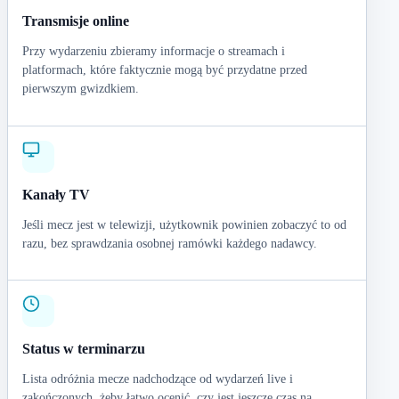
Transmisje online
Przy wydarzeniu zbieramy informacje o streamach i
platformach, które faktycznie mogą być przydatne przed
pierwszym gwizdkiem.
Kanały TV
Jeśli mecz jest w telewizji, użytkownik powinien zobaczyć to od
razu, bez sprawdzania osobnej ramówki każdego nadawcy.
Status w terminarzu
Lista odróżnia mecze nadchodzące od wydarzeń live i
zakończonych, żeby łatwo ocenić, czy jest jeszcze czas na