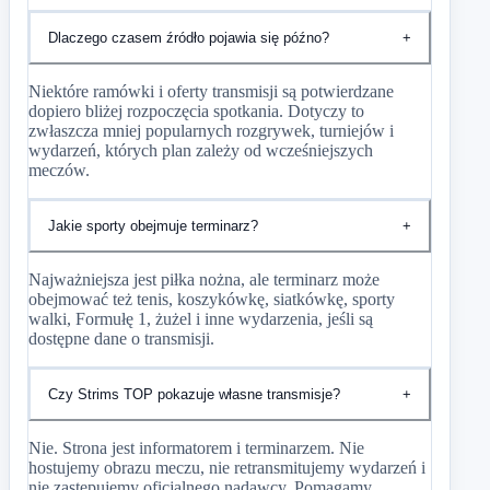
Dlaczego czasem źródło pojawia się późno?
+
Niektóre ramówki i oferty transmisji są potwierdzane
dopiero bliżej rozpoczęcia spotkania. Dotyczy to
zwłaszcza mniej popularnych rozgrywek, turniejów i
wydarzeń, których plan zależy od wcześniejszych
meczów.
Jakie sporty obejmuje terminarz?
+
Najważniejsza jest piłka nożna, ale terminarz może
obejmować też tenis, koszykówkę, siatkówkę, sporty
walki, Formułę 1, żużel i inne wydarzenia, jeśli są
dostępne dane o transmisji.
Czy Strims TOP pokazuje własne transmisje?
+
Nie. Strona jest informatorem i terminarzem. Nie
hostujemy obrazu meczu, nie retransmitujemy wydarzeń i
nie zastępujemy oficjalnego nadawcy. Pomagamy