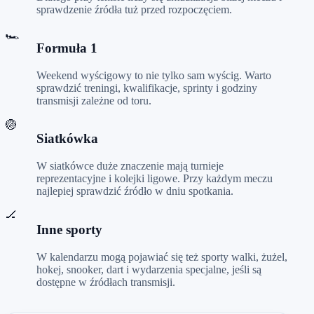
sprawdzenie źródła tuż przed rozpoczęciem.
🏎️
Formuła 1
Weekend wyścigowy to nie tylko sam wyścig. Warto
sprawdzić treningi, kwalifikacje, sprinty i godziny
transmisji zależne od toru.
🏐
Siatkówka
W siatkówce duże znaczenie mają turnieje
reprezentacyjne i kolejki ligowe. Przy każdym meczu
najlepiej sprawdzić źródło w dniu spotkania.
🏒
Inne sporty
W kalendarzu mogą pojawiać się też sporty walki, żużel,
hokej, snooker, dart i wydarzenia specjalne, jeśli są
dostępne w źródłach transmisji.