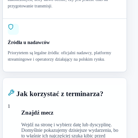
przygotowanie transmisji.
Źródła u nadawców
Priorytetem są legalne źródła: oficjalni nadawcy, platformy
streamingowe i operatorzy działający na polskim rynku.
Jak korzystać z terminarza?
1
Znajdź mecz
Wejdź na stronę i wybierz datę lub dyscyplinę.
Domyślnie pokazujemy dzisiejsze wydarzenia, bo
to właśnie ich najczęściej szuka kibic przed