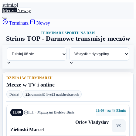
stri
mi
.pl
Mecze
Newsy
Terminarz
Newsy
TERMINARZ SPORTU NA DZIŚ
Strims TOP - Darmowe transmisje meczów
DZISIAJ W TERMINARZU
Mecze w TV i online
22
Dzisiaj
transmisji
0 live
22 nadchodzących
11:00 · za 4h 52min
11:00
ITF - Mężczyźni Bielsko-Biała
Orlov Vladyslav
VS
Zieliński Marcel