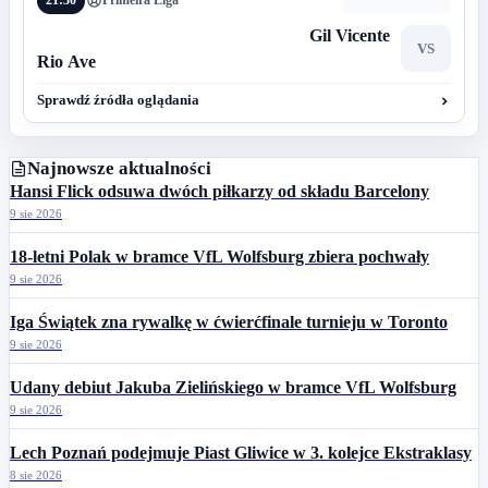
21:30
Primeira Liga
Gil Vicente
VS
Rio Ave
Sprawdź źródła oglądania
Najnowsze aktualności
Hansi Flick odsuwa dwóch piłkarzy od składu Barcelony
9 sie 2026
18-letni Polak w bramce VfL Wolfsburg zbiera pochwały
9 sie 2026
Iga Świątek zna rywalkę w ćwierćfinale turnieju w Toronto
9 sie 2026
Udany debiut Jakuba Zielińskiego w bramce VfL Wolfsburg
9 sie 2026
Lech Poznań podejmuje Piast Gliwice w 3. kolejce Ekstraklasy
8 sie 2026