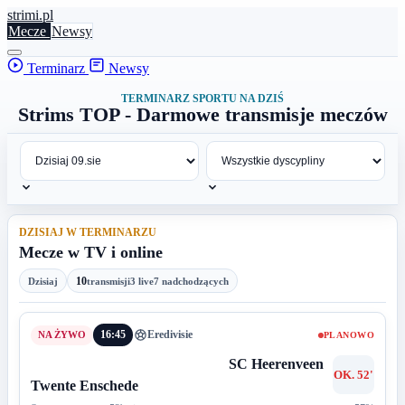
stri
mi
.pl
Mecze
Newsy
Terminarz
Newsy
TERMINARZ SPORTU NA DZIŚ
Strims TOP - Darmowe transmisje meczów
DZISIAJ W TERMINARZU
Mecze w TV i online
10
Dzisiaj
transmisji
3 live
7 nadchodzących
16:45
Eredivisie
PLANOWO
SC Heerenveen
OK. 52'
Twente Enschede