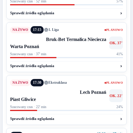
Szacowany czas · 52' min
57%
Sprawdź źródła oglądania
17:15
1. Liga
PLANOWO
Bruk-Bet Termalica Nieciecza
OK. 37'
Warta Poznań
Szacowany czas · 37' min
41%
Sprawdź źródła oglądania
17:30
Ekstraklasa
PLANOWO
Lech Poznań
OK. 22'
Piast Gliwice
Szacowany czas · 22' min
24%
Sprawdź źródła oglądania