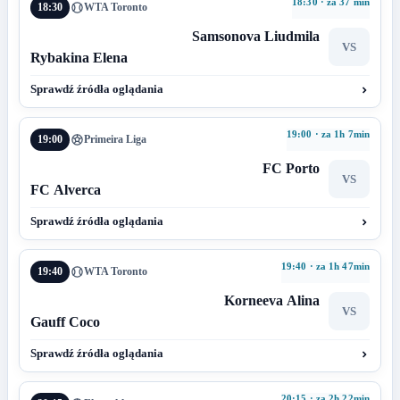
18:30 · za 37 min
18:30
WTA Toronto
Samsonova Liudmila
VS
Rybakina Elena
Sprawdź źródła oglądania
19:00 · za 1h 7min
19:00
Primeira Liga
FC Porto
VS
FC Alverca
Sprawdź źródła oglądania
19:40 · za 1h 47min
19:40
WTA Toronto
Korneeva Alina
VS
Gauff Coco
Sprawdź źródła oglądania
20:15 · za 2h 22min