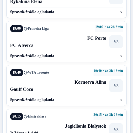
Rybakina Elena
Sprawdź źródła oglądania
19:00 · za 2h 8min
19:00
Primeira Liga
FC Porto
VS
FC Alverca
Sprawdź źródła oglądania
19:40 · za 2h 48min
19:40
WTA Toronto
Korneeva Alina
VS
Gauff Coco
Sprawdź źródła oglądania
20:15 · za 3h 23min
20:15
Ekstraklasa
Jagiellonia Białystok
VS