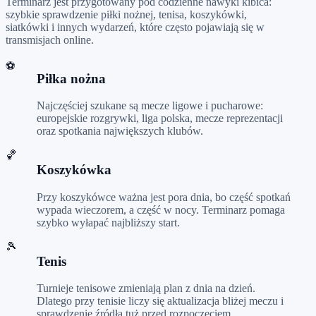
Terminarz jest przygotowany pod codzienne nawyki kibica:
szybkie sprawdzenie piłki nożnej, tenisa, koszykówki,
siatkówki i innych wydarzeń, które często pojawiają się w
transmisjach online.
⚽
Piłka nożna
Najczęściej szukane są mecze ligowe i pucharowe:
europejskie rozgrywki, liga polska, mecze reprezentacji
oraz spotkania największych klubów.
🏀
Koszykówka
Przy koszykówce ważna jest pora dnia, bo część spotkań
wypada wieczorem, a część w nocy. Terminarz pomaga
szybko wyłapać najbliższy start.
🎾
Tenis
Turnieje tenisowe zmieniają plan z dnia na dzień.
Dlatego przy tenisie liczy się aktualizacja bliżej meczu i
sprawdzenie źródła tuż przed rozpoczęciem.