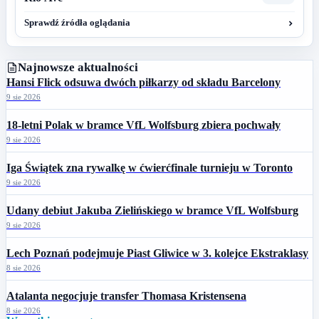
Sprawdź źródła oglądania
Najnowsze aktualności
Hansi Flick odsuwa dwóch piłkarzy od składu Barcelony
9 sie 2026
18-letni Polak w bramce VfL Wolfsburg zbiera pochwały
9 sie 2026
Iga Świątek zna rywalkę w ćwierćfinale turnieju w Toronto
9 sie 2026
Udany debiut Jakuba Zielińskiego w bramce VfL Wolfsburg
9 sie 2026
Lech Poznań podejmuje Piast Gliwice w 3. kolejce Ekstraklasy
8 sie 2026
Atalanta negocjuje transfer Thomasa Kristensena
8 sie 2026