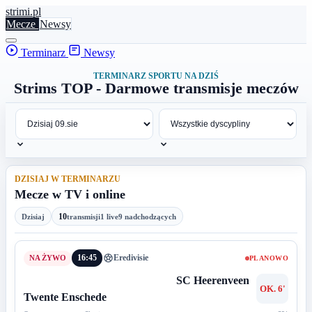
stri
mi
.pl
Mecze
Newsy
Terminarz
Newsy
TERMINARZ SPORTU NA DZIŚ
Strims TOP - Darmowe transmisje meczów
DZISIAJ W TERMINARZU
Mecze w TV i online
10
Dzisiaj
transmisji
1 live
9 nadchodzących
16:45
Eredivisie
PLANOWO
SC Heerenveen
OK. 6'
Twente Enschede