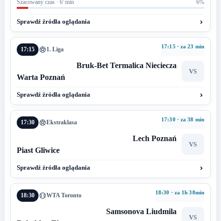
Szacowany czas · 6' min
6%
Sprawdź źródła oglądania
17:15 · za 23 min
17:15
1. Liga
Bruk-Bet Termalica Nieciecza
VS
Warta Poznań
Sprawdź źródła oglądania
17:30 · za 38 min
17:30
Ekstraklasa
Lech Poznań
VS
Piast Gliwice
Sprawdź źródła oglądania
18:30 · za 1h 38min
18:30
WTA Toronto
Samsonova Liudmila
VS