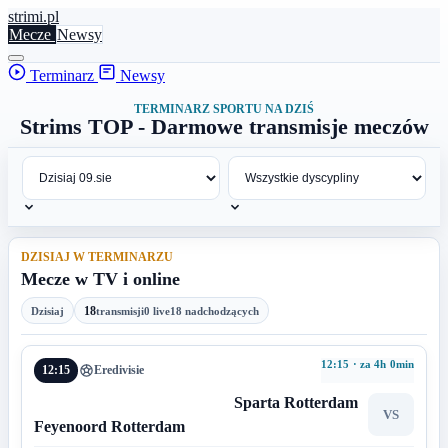
stri
mi
.pl
Mecze
Newsy
Terminarz
Newsy
TERMINARZ SPORTU NA DZIŚ
Strims TOP - Darmowe transmisje meczów
DZISIAJ W TERMINARZU
Mecze w TV i online
18
Dzisiaj
transmisji
0 live
18 nadchodzących
12:15 · za 4h 0min
12:15
Eredivisie
Sparta Rotterdam
VS
Feyenoord Rotterdam