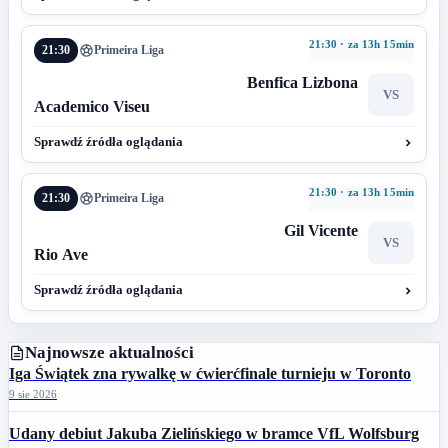
21:30 · za 13h 15min
21:30
Primeira Liga
Benfica Lizbona
VS
Academico Viseu
Sprawdź źródła oglądania
21:30 · za 13h 15min
21:30
Primeira Liga
Gil Vicente
VS
Rio Ave
Sprawdź źródła oglądania
Najnowsze aktualności
Iga Świątek zna rywalkę w ćwierćfinale turnieju w Toronto
9 sie 2026
Udany debiut Jakuba Zielińskiego w bramce VfL Wolfsburg