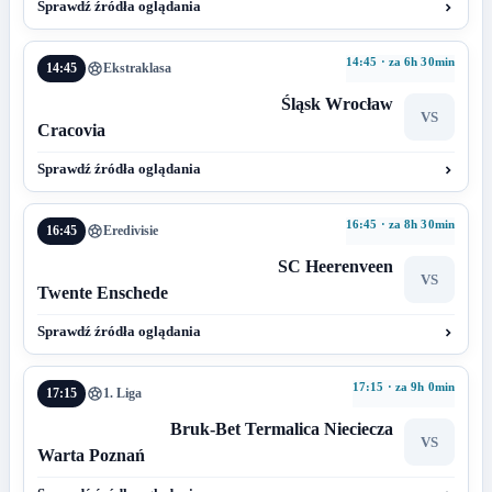
Sprawdź źródła oglądania
14:45 · za 6h 30min
14:45
Ekstraklasa
Śląsk Wrocław
VS
Cracovia
Sprawdź źródła oglądania
16:45 · za 8h 30min
16:45
Eredivisie
SC Heerenveen
VS
Twente Enschede
Sprawdź źródła oglądania
17:15 · za 9h 0min
17:15
1. Liga
Bruk-Bet Termalica Nieciecza
VS
Warta Poznań