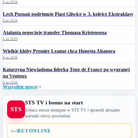
9 sie 2026
Lech Poznań podejmuje Piast Gliwice w 3. kolejce Ekstraklasy
8 sie 2026
Atalanta negocjuje transfer Thomasa Kristensena
8 sie 2026
Wielkie kluby Premier League chcą Honesta Ahanora
8 sie 2026
Katarzyna Niewiadoma liderką Tour de France po wygranej
na Ventoux
8 sie 2026
Wszystkie newsy
STS TV i bonus na start
STS
Zobacz mecze dostępne w STS TV i sprawdź aktualne
warunki oferty powitalnej.
BETONLINE
Kod