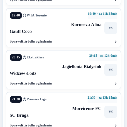
19:40 · za 11h 25min
19:40
WTA Toronto
Korneeva Alina
VS
Gauff Coco
Sprawdź źródła oglądania
20:15 · za 12h 0min
20:15
Ekstraklasa
Jagiellonia Białystok
VS
Widzew Łódź
Sprawdź źródła oglądania
21:30 · za 13h 15min
21:30
Primeira Liga
Moreirense FC
VS
SC Braga
Sprawdź źródła oglądania