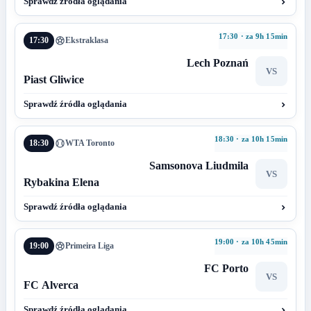
Sprawdź źródła oglądania
17:30 · za 9h 15min
17:30
Ekstraklasa
Lech Poznań
VS
Piast Gliwice
Sprawdź źródła oglądania
18:30 · za 10h 15min
18:30
WTA Toronto
Samsonova Liudmila
VS
Rybakina Elena
Sprawdź źródła oglądania
19:00 · za 10h 45min
19:00
Primeira Liga
FC Porto
VS
FC Alverca
Sprawdź źródła oglądania