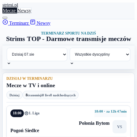
stri
mi
.pl
Mecze
Newsy
Terminarz
Newsy
TERMINARZ SPORTU NA DZIŚ
Strims TOP - Darmowe transmisje meczów
DZISIAJ W TERMINARZU
Mecze w TV i online
8
Dzisiaj
transmisji
0 live
8 nadchodzących
18:00 · za 12h 47min
18:00
1. Liga
Polonia Bytom
VS
Pogoń Siedlce