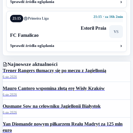
Sprawdź źródła oglądania
21:15 · za 16h 2min
21:15
Primeira Liga
Estoril Praia
VS
FC Famalicao
Sprawdź źródła oglądania
Najnowsze aktualności
Trener Rangers tłumaczy się po meczu z Jagiellonią
6 sie 2026
Mauro Cantoro wspomina złotą erę Wisły Kraków
6 sie 2026
Ousmane Sow na celowniku Jagiellonii Białystok
6 sie 2026
Yan Diomande nowym piłkarzem Realu Madryt za 125 mln
euro