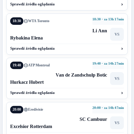
Sprawdź źródła oglądania
18:30 · za 13h 17min
18:30
WTA Toronto
Li Ann
VS
Rybakina Elena
Sprawdź źródła oglądania
19:40 · za 14h 27min
19:40
ATP Montreal
Van de Zandschulp Botic
VS
Hurkacz Hubert
Sprawdź źródła oglądania
20:00 · za 14h 47min
20:00
Eredivisie
SC Cambuur
VS
Excelsior Rotterdam