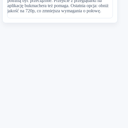
potrafią być przeciążone. Przejście z przeglądarki na
aplikację bukmachera też pomaga. Ostatnia opcja: obniż
jakość na 720p, co zmniejsza wymagania o połowę.