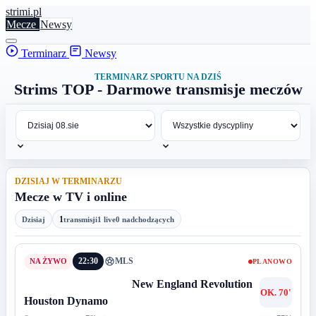
stri
mi
.pl
Mecze
Newsy
Terminarz
Newsy
TERMINARZ SPORTU NA DZIŚ
Strims TOP - Darmowe transmisje meczów
DZISIAJ W TERMINARZU
Mecze w TV i online
1
Dzisiaj
transmisji
1 live
0 nadchodzących
22:30
MLS
PLANOWO
New England Revolution
OK. 70'
Houston Dynamo