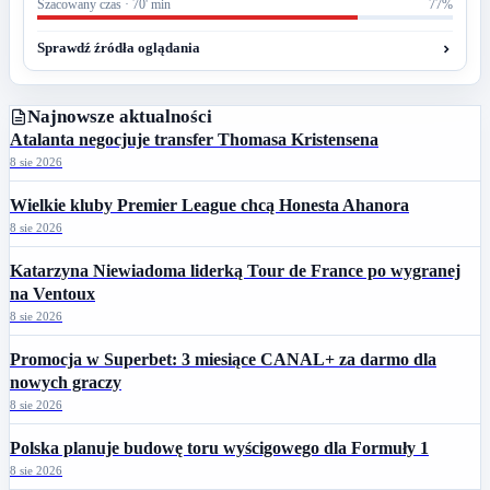
Szacowany czas · 70' min
77%
Sprawdź źródła oglądania
Najnowsze aktualności
Atalanta negocjuje transfer Thomasa Kristensena
8 sie 2026
Wielkie kluby Premier League chcą Honesta Ahanora
8 sie 2026
Katarzyna Niewiadoma liderką Tour de France po wygranej
na Ventoux
8 sie 2026
Promocja w Superbet: 3 miesiące CANAL+ za darmo dla
nowych graczy
8 sie 2026
Polska planuje budowę toru wyścigowego dla Formuły 1
8 sie 2026