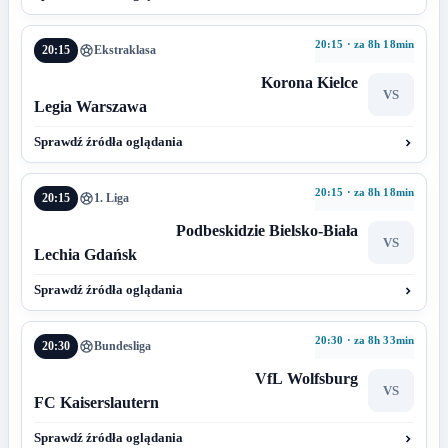
20:15 · za 8h 18min
20:15
Ekstraklasa
Korona Kielce
VS
Legia Warszawa
Sprawdź źródła oglądania
20:15 · za 8h 18min
20:15
1. Liga
Podbeskidzie Bielsko-Biała
VS
Lechia Gdańsk
Sprawdź źródła oglądania
20:30 · za 8h 33min
20:30
Bundesliga
VfL Wolfsburg
VS
FC Kaiserslautern
Sprawdź źródła oglądania