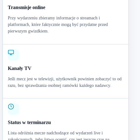
Transmisje online
Przy wydarzeniu zbieramy informacje o streamach i
platformach, które faktycznie mogą być przydatne przed
pierwszym gwizdkiem.
Kanały TV
Jeśli mecz jest w telewizji, użytkownik powinien zobaczyć to od
razu, bez sprawdzania osobnej ramówki każdego nadawcy.
Status w terminarzu
Lista odróżnia mecze nadchodzące od wydarzeń live i
zakończonych, żeby łatwo ocenić, czy jest jeszcze czas na