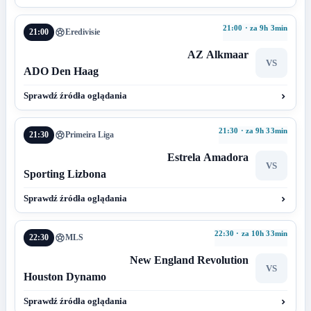
21:00 · za 9h 3min
21:00
Eredivisie
AZ Alkmaar
VS
ADO Den Haag
Sprawdź źródła oglądania
21:30 · za 9h 33min
21:30
Primeira Liga
Estrela Amadora
VS
Sporting Lizbona
Sprawdź źródła oglądania
22:30 · za 10h 33min
22:30
MLS
New England Revolution
VS
Houston Dynamo
Sprawdź źródła oglądania