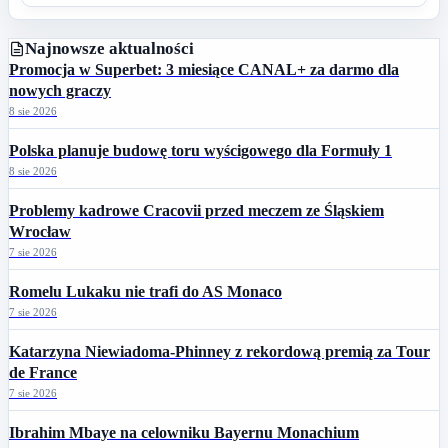
Najnowsze aktualności
Promocja w Superbet: 3 miesiące CANAL+ za darmo dla
nowych graczy
8 sie 2026
Polska planuje budowę toru wyścigowego dla Formuły 1
8 sie 2026
Problemy kadrowe Cracovii przed meczem ze Śląskiem
Wrocław
7 sie 2026
Romelu Lukaku nie trafi do AS Monaco
7 sie 2026
Katarzyna Niewiadoma-Phinney z rekordową premią za Tour
de France
7 sie 2026
Ibrahim Mbaye na celowniku Bayernu Monachium