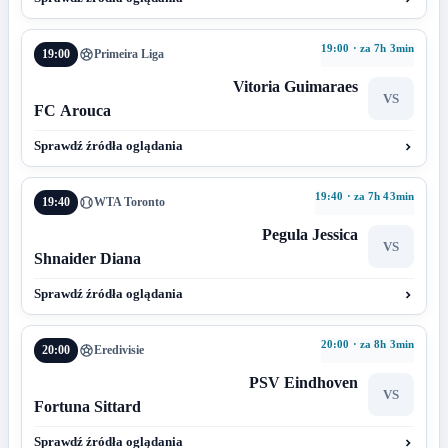
19:00 · za 7h 3min
19:00
Primeira Liga
Vitoria Guimaraes
VS
FC Arouca
Sprawdź źródła oglądania
19:40 · za 7h 43min
19:40
WTA Toronto
Pegula Jessica
VS
Shnaider Diana
Sprawdź źródła oglądania
20:00 · za 8h 3min
20:00
Eredivisie
PSV Eindhoven
VS
Fortuna Sittard
Sprawdź źródła oglądania