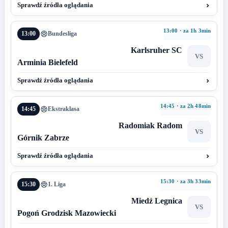
Sprawdź źródła oglądania
13:00 · za 1h 3min
13:00
Bundesliga
Karlsruher SC
VS
Arminia Bielefeld
Sprawdź źródła oglądania
14:45 · za 2h 48min
14:45
Ekstraklasa
Radomiak Radom
VS
Górnik Zabrze
Sprawdź źródła oglądania
15:30 · za 3h 33min
15:30
1. Liga
Miedź Legnica
VS
Pogoń Grodzisk Mazowiecki