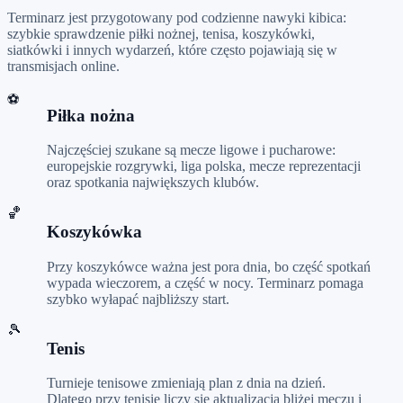
Terminarz jest przygotowany pod codzienne nawyki kibica:
szybkie sprawdzenie piłki nożnej, tenisa, koszykówki,
siatkówki i innych wydarzeń, które często pojawiają się w
transmisjach online.
⚽
Piłka nożna
Najczęściej szukane są mecze ligowe i pucharowe:
europejskie rozgrywki, liga polska, mecze reprezentacji
oraz spotkania największych klubów.
🏀
Koszykówka
Przy koszykówce ważna jest pora dnia, bo część spotkań
wypada wieczorem, a część w nocy. Terminarz pomaga
szybko wyłapać najbliższy start.
🎾
Tenis
Turnieje tenisowe zmieniają plan z dnia na dzień.
Dlatego przy tenisie liczy się aktualizacja bliżej meczu i