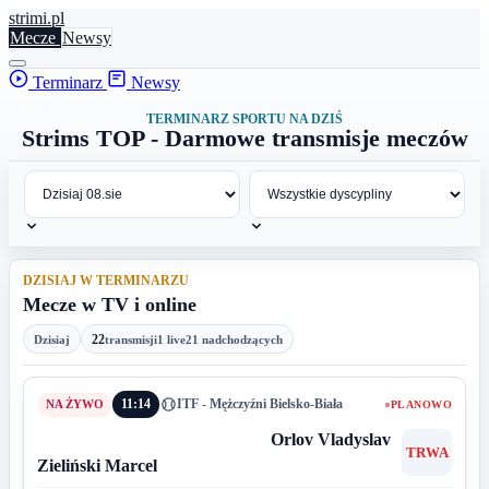
stri
mi
.pl
Mecze
Newsy
Terminarz
Newsy
TERMINARZ SPORTU NA DZIŚ
Strims TOP - Darmowe transmisje meczów
DZISIAJ W TERMINARZU
Mecze w TV i online
22
Dzisiaj
transmisji
1 live
21 nadchodzących
11:14
ITF - Mężczyźni Bielsko-Biała
PLANOWO
Orlov Vladyslav
TRWA
Zieliński Marcel