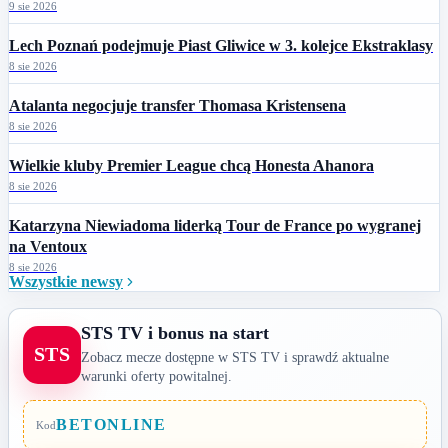
9 sie 2026
Lech Poznań podejmuje Piast Gliwice w 3. kolejce Ekstraklasy
8 sie 2026
Atalanta negocjuje transfer Thomasa Kristensena
8 sie 2026
Wielkie kluby Premier League chcą Honesta Ahanora
8 sie 2026
Katarzyna Niewiadoma liderką Tour de France po wygranej
na Ventoux
8 sie 2026
Wszystkie newsy
STS TV i bonus na start
STS
Zobacz mecze dostępne w STS TV i sprawdź aktualne
warunki oferty powitalnej.
BETONLINE
Kod