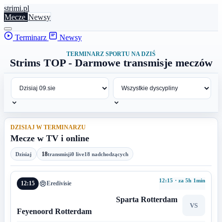
stri
mi
.pl
Mecze
Newsy
Terminarz
Newsy
TERMINARZ SPORTU NA DZIŚ
Strims TOP - Darmowe transmisje meczów
DZISIAJ W TERMINARZU
Mecze w TV i online
18
Dzisiaj
transmisji
0 live
18 nadchodzących
12:15 · za 5h 1min
12:15
Eredivisie
Sparta Rotterdam
VS
Feyenoord Rotterdam