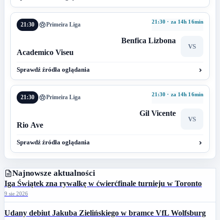
21:30 · za 14h 16min
21:30
Primeira Liga
Benfica Lizbona
VS
Academico Viseu
Sprawdź źródła oglądania
21:30 · za 14h 16min
21:30
Primeira Liga
Gil Vicente
VS
Rio Ave
Sprawdź źródła oglądania
Najnowsze aktualności
Iga Świątek zna rywalkę w ćwierćfinale turnieju w Toronto
9 sie 2026
Udany debiut Jakuba Zielińskiego w bramce VfL Wolfsburg