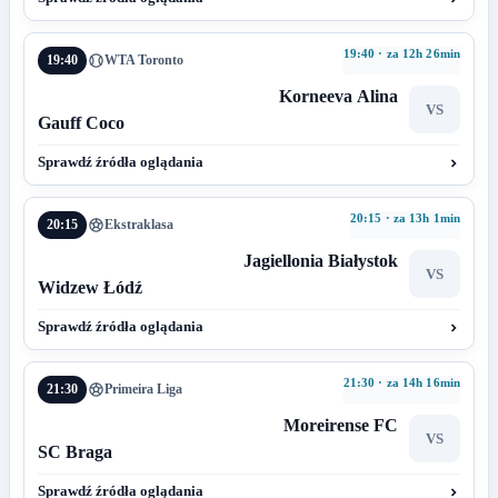
19:40 · za 12h 26min
19:40
WTA Toronto
Korneeva Alina
VS
Gauff Coco
Sprawdź źródła oglądania
20:15 · za 13h 1min
20:15
Ekstraklasa
Jagiellonia Białystok
VS
Widzew Łódź
Sprawdź źródła oglądania
21:30 · za 14h 16min
21:30
Primeira Liga
Moreirense FC
VS
SC Braga
Sprawdź źródła oglądania