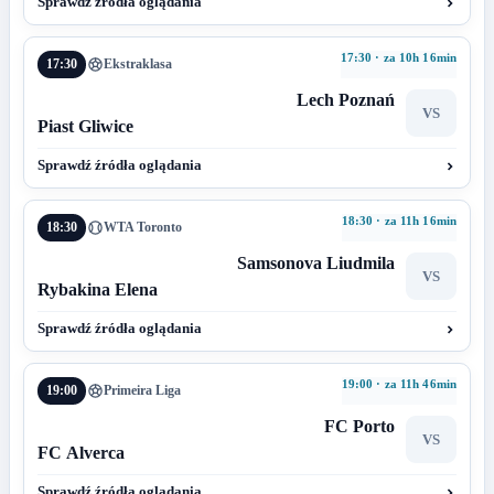
Sprawdź źródła oglądania
17:30 · za 10h 16min
17:30
Ekstraklasa
Lech Poznań
VS
Piast Gliwice
Sprawdź źródła oglądania
18:30 · za 11h 16min
18:30
WTA Toronto
Samsonova Liudmila
VS
Rybakina Elena
Sprawdź źródła oglądania
19:00 · za 11h 46min
19:00
Primeira Liga
FC Porto
VS
FC Alverca
Sprawdź źródła oglądania