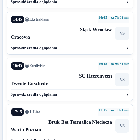
Sprawdź źródła oglądania
14:45 · za 7h 31min
14:45
Ekstraklasa
Śląsk Wrocław
VS
Cracovia
Sprawdź źródła oglądania
16:45 · za 9h 31min
16:45
Eredivisie
SC Heerenveen
VS
Twente Enschede
Sprawdź źródła oglądania
17:15 · za 10h 1min
17:15
1. Liga
Bruk-Bet Termalica Nieciecza
VS
Warta Poznań