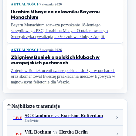
AKTUALNOŚCI
·
7 sierpnia 2026
Ibrahim Mbaye na celowniku Bayernu
Monachium
Bayern Monachium rozważa pozyskanie 18-letniego
skrzydłowego PSG, Ibrahima Mbaye. O utalentowanego
Senegalczyka rywalizują także czołowe kluby z Anglii.
AKTUALNOŚCI
·
7 sierpnia 2026
Zbigniew Boniek o polskich klubach w
europejskich pucharach
Zbigniew Boniek ocenił szanse polskich drużyn w pucharach
oraz skomentował kwestię przekładania meczów ligowych w
najnowszym felietonie dla Weszło.
Najbliższe transmisje
SC Cambuur
vs
Excelsior Rotterdam
LIVE
Eredivisie
VfL Bochum
vs
Hertha Berlin
LIVE