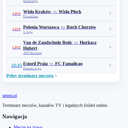
Bundesliga
Wisła Kraków
vs
Wisła Płock
LIVE
Ekstraklasa
Polonia Warszawa
vs
Ruch Chorzów
LIVE
1. Liga
Van de Zandschulp Botic
vs
Hurkacz
LIVE
Hubert
ATP Montreal
Estoril Praia
vs
FC Famalicao
21:15
Primeira Liga
Pełny terminarz meczów
stri
mi
.pl
Terminarz meczów, kanałów TV i legalnych źródeł online.
Nawigacja
Mecze na żywo