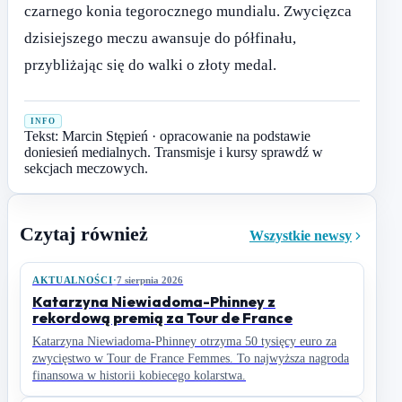
czarnego konia tegorocznego mundialu. Zwycięzca
dzisiejszego meczu awansuje do półfinału,
przybliżając się do walki o złoty medal.
INFO
Tekst: Marcin Stępień · opracowanie na podstawie
doniesień medialnych. Transmisje i kursy sprawdź w
sekcjach meczowych.
Czytaj również
Wszystkie newsy
AKTUALNOŚCI
·
7 sierpnia 2026
Katarzyna Niewiadoma-Phinney z
rekordową premią za Tour de France
Katarzyna Niewiadoma-Phinney otrzyma 50 tysięcy euro za
zwycięstwo w Tour de France Femmes. To najwyższa nagroda
finansowa w historii kobiecego kolarstwa.