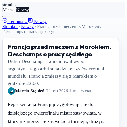
stri
mi
.pl
Mecze
Newsy
Terminarz
Newsy
Strimi.pl
/
Newsy
/
Francja przed meczem z Marokiem.
Deschamps o pracy sędziego
Francja przed meczem z Marokiem.
Deschamps o pracy sędziego
Didier Deschamps skomentował wybór
argentyńskiego arbitra na dzisiejszy ćwierćfinał
mundialu. Francja zmierzy się z Marokiem o
godzinie 22:00.
Marcin Stępień
·
9 lipca 2026
·
1 min czytania
M
Reprezentacja Francji przygotowuje się do
dzisiejszego ćwierćfinału mistrzostw świata, w
którym zmierzy się z rewelacją turnieju, drużyną