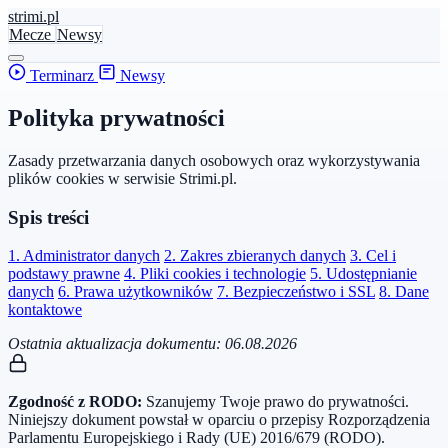
stri
mi
.pl
Mecze
Newsy
Terminarz
Newsy
Polityka prywatności
Zasady przetwarzania danych osobowych oraz wykorzystywania
plików cookies w serwisie Strimi.pl.
Spis treści
1. Administrator danych
2. Zakres zbieranych danych
3. Cel i
podstawy prawne
4. Pliki cookies i technologie
5. Udostępnianie
danych
6. Prawa użytkowników
7. Bezpieczeństwo i SSL
8. Dane
kontaktowe
Ostatnia aktualizacja dokumentu: 06.08.2026
Zgodność z RODO:
Szanujemy Twoje prawo do prywatności.
Niniejszy dokument powstał w oparciu o przepisy Rozporządzenia
Parlamentu Europejskiego i Rady (UE) 2016/679 (RODO).