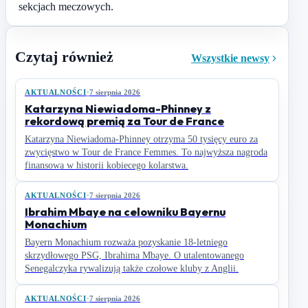
sekcjach meczowych.
Czytaj również
Wszystkie newsy
AKTUALNOŚCI
·
7 sierpnia 2026
Katarzyna Niewiadoma-Phinney z
rekordową premią za Tour de France
Katarzyna Niewiadoma-Phinney otrzyma 50 tysięcy euro za
zwycięstwo w Tour de France Femmes. To najwyższa nagroda
finansowa w historii kobiecego kolarstwa.
AKTUALNOŚCI
·
7 sierpnia 2026
Ibrahim Mbaye na celowniku Bayernu
Monachium
Bayern Monachium rozważa pozyskanie 18-letniego
skrzydłowego PSG, Ibrahima Mbaye. O utalentowanego
Senegalczyka rywalizują także czołowe kluby z Anglii.
AKTUALNOŚCI
·
7 sierpnia 2026