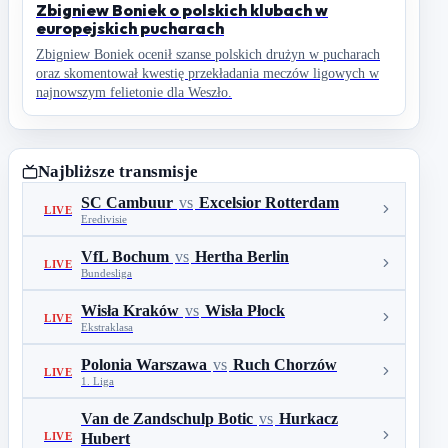
Zbigniew Boniek o polskich klubach w
europejskich pucharach
Zbigniew Boniek ocenił szanse polskich drużyn w pucharach
oraz skomentował kwestię przekładania meczów ligowych w
najnowszym felietonie dla Weszło.
Najbliższe transmisje
SC Cambuur
vs
Excelsior Rotterdam
LIVE
Eredivisie
VfL Bochum
vs
Hertha Berlin
LIVE
Bundesliga
Wisła Kraków
vs
Wisła Płock
LIVE
Ekstraklasa
Polonia Warszawa
vs
Ruch Chorzów
LIVE
1. Liga
Van de Zandschulp Botic
vs
Hurkacz
LIVE
Hubert