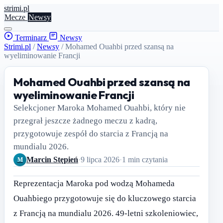
stri
mi
.pl
Mecze
Newsy
Terminarz
Newsy
Strimi.pl
/
Newsy
/
Mohamed Ouahbi przed szansą na
wyeliminowanie Francji
Mohamed Ouahbi przed szansą na
wyeliminowanie Francji
Selekcjoner Maroka Mohamed Ouahbi, który nie
przegrał jeszcze żadnego meczu z kadrą,
przygotowuje zespół do starcia z Francją na
mundialu 2026.
Marcin Stępień
·
9 lipca 2026
·
1 min czytania
M
Reprezentacja Maroka pod wodzą Mohameda
Ouahbiego przygotowuje się do kluczowego starcia
z Francją na mundialu 2026. 49-letni szkoleniowiec,