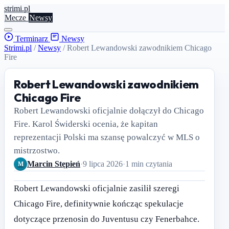
stri
mi
.pl
Mecze
Newsy
Terminarz
Newsy
Strimi.pl
/
Newsy
/
Robert Lewandowski zawodnikiem Chicago
Fire
Robert Lewandowski zawodnikiem
Chicago Fire
Robert Lewandowski oficjalnie dołączył do Chicago
Fire. Karol Świderski ocenia, że kapitan
reprezentacji Polski ma szansę powalczyć w MLS o
mistrzostwo.
Marcin Stępień
·
9 lipca 2026
·
1 min czytania
M
Robert Lewandowski oficjalnie zasilił szeregi
Chicago Fire, definitywnie kończąc spekulacje
dotyczące przenosin do Juventusu czy Fenerbahce.