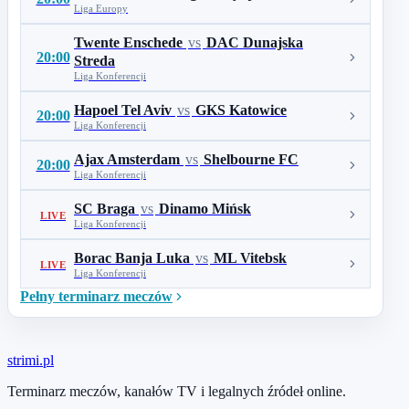
Liga Europy
Twente Enschede
vs
DAC Dunajska
20:00
Streda
Liga Konferencji
Hapoel Tel Aviv
vs
GKS Katowice
20:00
Liga Konferencji
Ajax Amsterdam
vs
Shelbourne FC
20:00
Liga Konferencji
SC Braga
vs
Dinamo Mińsk
LIVE
Liga Konferencji
Borac Banja Luka
vs
ML Vitebsk
LIVE
Liga Konferencji
Pełny terminarz meczów
stri
mi
.pl
Terminarz meczów, kanałów TV i legalnych źródeł online.