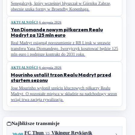
Senegalczyk, który wcześniej błyszczał w Górniku Zabrze,
obecnie szuka formy w Broendby Kopenhaga.
AKTUALNOŚCI
·
6 sierpnia 2026
Yan Diomande nowym piłkarzem Realu
Madryt za 125 mln euro
Real Madryt osiągnął porozumienie z RB Lipsk w sprawie
transferu Yana Diomandego. Iworyjczyk kosztować będzie 125
mln euro i podpisze kontrakt do 2031 roku.
AKTUALNOŚCI
·
6 sierpnia 2026
Mourinho ustalił trzon Realu Madryt przed
startem sezonu
Jose Mourinho wyłonił sześciu kluczowych piłkarzy Realu
Madryt. O pozostałe miejsca w składzie na nadchodzący sezon
wciąż trwa zacięta rywalizacja.
Najbliższe transmisje
FC Thun
vs
Vikingur Reykjavik
20:00