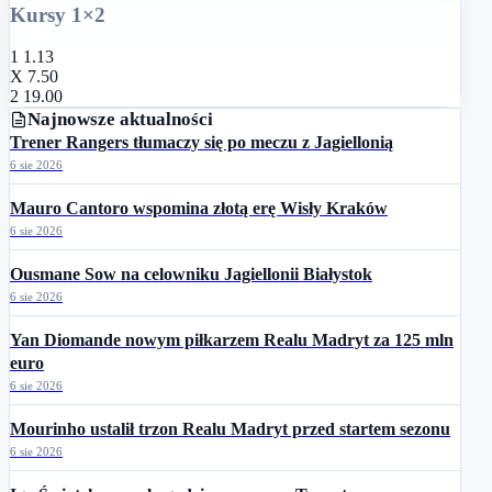
Kursy 1×2
1
1.13
X
7.50
2
19.00
Najnowsze aktualności
Trener Rangers tłumaczy się po meczu z Jagiellonią
6 sie 2026
Mauro Cantoro wspomina złotą erę Wisły Kraków
6 sie 2026
Ousmane Sow na celowniku Jagiellonii Białystok
6 sie 2026
Yan Diomande nowym piłkarzem Realu Madryt za 125 mln
euro
6 sie 2026
Mourinho ustalił trzon Realu Madryt przed startem sezonu
6 sie 2026