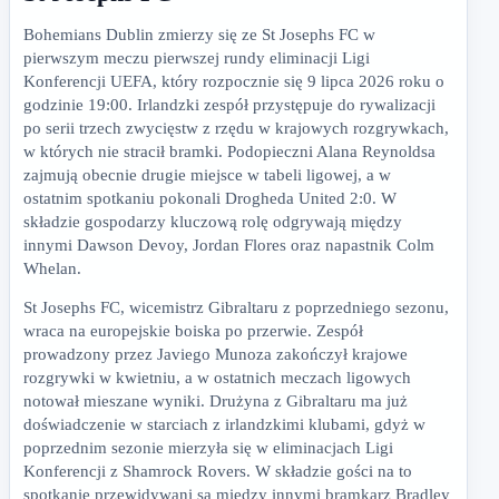
Bohemians Dublin zmierzy się ze St Josephs FC w
pierwszym meczu pierwszej rundy eliminacji Ligi
Konferencji UEFA, który rozpocznie się 9 lipca 2026 roku o
godzinie 19:00. Irlandzki zespół przystępuje do rywalizacji
po serii trzech zwycięstw z rzędu w krajowych rozgrywkach,
w których nie stracił bramki. Podopieczni Alana Reynoldsa
zajmują obecnie drugie miejsce w tabeli ligowej, a w
ostatnim spotkaniu pokonali Drogheda United 2:0. W
składzie gospodarzy kluczową rolę odgrywają między
innymi Dawson Devoy, Jordan Flores oraz napastnik Colm
Whelan.
St Josephs FC, wicemistrz Gibraltaru z poprzedniego sezonu,
wraca na europejskie boiska po przerwie. Zespół
prowadzony przez Javiego Munoza zakończył krajowe
rozgrywki w kwietniu, a w ostatnich meczach ligowych
notował mieszane wyniki. Drużyna z Gibraltaru ma już
doświadczenie w starciach z irlandzkimi klubami, gdyż w
poprzednim sezonie mierzyła się w eliminacjach Ligi
Konferencji z Shamrock Rovers. W składzie gości na to
spotkanie przewidywani są między innymi bramkarz Bradley