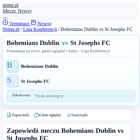
stri
mi
.pl
Mecze
Newsy
Terminarz
Newsy
Strimi.pl
/
Liga Konferencji
/
Bohemians Dublin vs St Josephs FC
Bohemians Dublin
vs
St Josephs FC
Transmisja na żywo, gdzie oglądać i kursy · Liga Konferencji
B
Bohemians Dublin
S
St Josephs FC
Zakończony
Wynik niedostępny
Zapowiedź
Gdzie oglądać
Statystyki
Zapowiedź meczu Bohemians Dublin vs
St Josephs FC