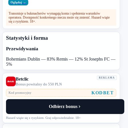
Oglądaj →
Transmisje u bukmacherów wymagają konta i spełnienia warunków
operatora. Dostępność konkretnego meczu może się zmienić. Hazard wiąże
się z ryzykiem. 18+.
Statystyki i forma
Przewidywania
Bohemians Dublin — 83%
Remis — 12%
St Josephs FC —
5%
REKLAMA
Betclic
Bonus powitalny do 550 PLN
KODBET
Kod promocyjny
Odbierz bonus
Hazard wiąże się z ryzykiem. Graj odpowiedzialnie. 18+