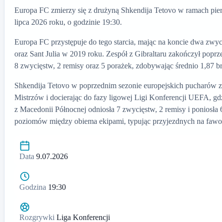
Europa FC zmierzy się z drużyną Shkendija Tetovo w ramach pierw
lipca 2026 roku, o godzinie 19:30.
Europa FC przystępuje do tego starcia, mając na koncie dwa zwy
oraz Sant Julia w 2019 roku. Zespół z Gibraltaru zakończył popr
8 zwycięstw, 2 remisy oraz 5 porażek, zdobywając średnio 1,87 b
Shkendija Tetovo w poprzednim sezonie europejskich pucharów zap
Mistrzów i docierając do fazy ligowej Ligi Konferencji UEFA, g
z Macedonii Północnej odniosła 7 zwycięstw, 2 remisy i poniosła 
poziomów między obiema ekipami, typując przyjezdnych na faw
Data
9.07.2026
Godzina
19:30
Rozgrywki
Liga Konferencji