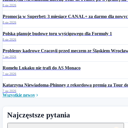
8 sie 2026
Promocja w Superbet: 3 miesiące CANAL+ za darmo dla nowyc
8 sie 2026
Polska planuje budowę toru wyścigowego dla Formuły 1
8 sie 2026
Problemy kadrowe Cracovii przed meczem ze Śląskiem Wrocła
7 sie 2026
Romelu Lukaku nie trafi do AS Monaco
7 sie 2026
Katarzyna Niewiadoma-Phinney z rekordową premią za Tour d
7 sie 2026
Wszystkie newsy
Najczęstsze pytania