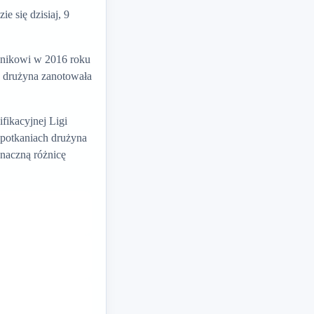
 się dzisiaj, 9
yunikowi w 2016 roku
h drużyna zanotowała
fikacyjnej Ligi
spotkaniach drużyna
znaczną różnicę