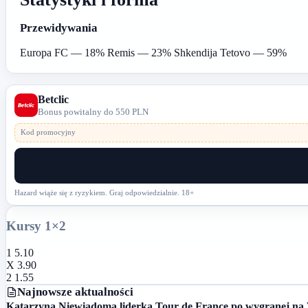
Przewidywania
Europa FC — 18%
Remis — 23%
Shkendija Tetovo — 59%
Betclic
Bonus powitalny do 550 PLN
Kod promocyjny
Hazard wiąże się z ryzykiem. Graj odpowiedzialnie. 18+
Kursy 1×2
1
5.10
X
3.90
2
1.55
Najnowsze aktualności
Katarzyna Niewiadoma liderką Tour de France po wygranej na