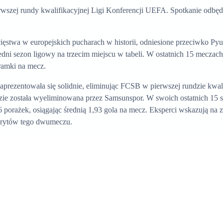
szej rundy kwalifikacyjnej Ligi Konferencji UEFA. Spotkanie odbędzie
cięstwa w europejskich pucharach w historii, odniesione przeciwko P
zedni sezon ligowy na trzecim miejscu w tabeli. W ostatnich 15 meczac
ramki na mecz.
rezentowała się solidnie, eliminując FCSB w pierwszej rundzie kwali
dzie została wyeliminowana przez Samsunspor. W swoich ostatnich 15 
6 porażek, osiągając średnią 1,93 gola na mecz. Eksperci wskazują na 
orytów tego dwumeczu.