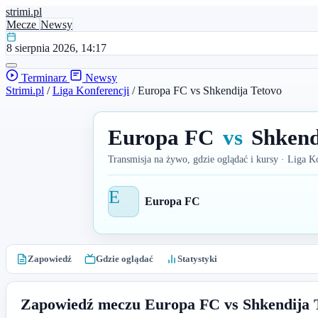
stri
mi
.pl
Mecze
Newsy
8 sierpnia 2026, 14:17
Terminarz
Newsy
Strimi.pl
/
Liga Konferencji
/
Europa FC vs Shkendija Tetovo
Europa FC
vs
Shkend
Transmisja na żywo, gdzie oglądać i kursy · Liga K
E
Europa FC
Zapowiedź
Gdzie oglądać
Statystyki
Zapowiedź meczu Europa FC vs Shkendija 