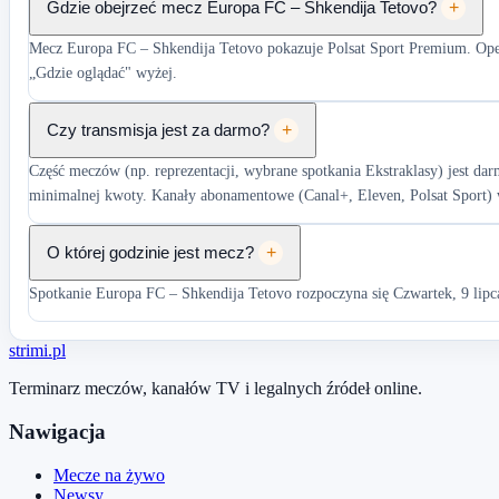
Gdzie obejrzeć mecz Europa FC – Shkendija Tetovo?
+
Mecz Europa FC – Shkendija Tetovo pokazuje Polsat Sport Premium. Operat
„Gdzie oglądać" wyżej.
Czy transmisja jest za darmo?
+
Część meczów (np. reprezentacji, wybrane spotkania Ekstraklasy) jest d
minimalnej kwoty. Kanały abonamentowe (Canal+, Eleven, Polsat Sport) 
O której godzinie jest mecz?
+
Spotkanie Europa FC – Shkendija Tetovo rozpoczyna się Czwartek, 9 lipca
stri
mi
.pl
Terminarz meczów, kanałów TV i legalnych źródeł online.
Nawigacja
Mecze na żywo
Newsy