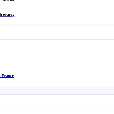
h graczy
w
e France